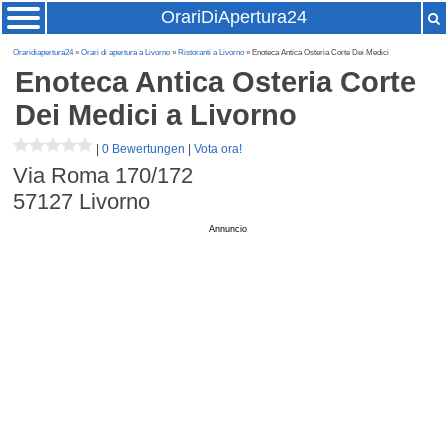
OrariDiApertura24
Oraridiapertura24
»
Orari di apertura a Livorno
»
Ristoranti a Livorno
» Enoteca Antica Osteria Corte Dei Medici
Enoteca Antica Osteria Corte
Dei Medici
a Livorno
|
0 Bewertungen
|
Vota ora!
Via Roma 170/172
57127
Livorno
Annuncio