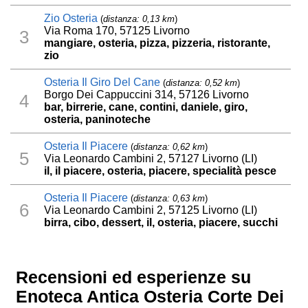
Zio Osteria
(
distanza: 0,13 km
)
Via Roma 170, 57125 Livorno
3
mangiare, osteria, pizza, pizzeria, ristorante,
zio
Osteria Il Giro Del Cane
(
distanza: 0,52 km
)
Borgo Dei Cappuccini 314, 57126 Livorno
4
bar, birrerie, cane, contini, daniele, giro,
osteria, paninoteche
Osteria Il Piacere
(
distanza: 0,62 km
)
5
Via Leonardo Cambini 2, 57127 Livorno (LI)
il, il piacere, osteria, piacere, specialità pesce
Osteria Il Piacere
(
distanza: 0,63 km
)
6
Via Leonardo Cambini 2, 57125 Livorno (LI)
birra, cibo, dessert, il, osteria, piacere, succhi
Recensioni ed esperienze su
Enoteca Antica Osteria Corte Dei