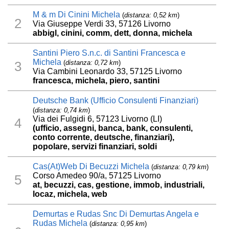
M & m Di Cinini Michela
(
distanza: 0,52 km
)
2
Via Giuseppe Verdi 33, 57126 Livorno
abbigl, cinini, comm, dett, donna, michela
Santini Piero S.n.c. di Santini Francesca e
Michela
(
distanza: 0,72 km
)
3
Via Cambini Leonardo 33, 57125 Livorno
francesca, michela, piero, santini
Deutsche Bank (Ufficio Consulenti Finanziari)
(
distanza: 0,74 km
)
Via dei Fulgidi 6, 57123 Livorno (LI)
4
(ufficio, assegni, banca, bank, consulenti,
conto corrente, deutsche, finanziari),
popolare, servizi finanziari, soldi
Cas(At)Web Di Becuzzi Michela
(
distanza: 0,79 km
)
Corso Amedeo 90/a, 57125 Livorno
5
at, becuzzi, cas, gestione, immob, industriali,
locaz, michela, web
Demurtas e Rudas Snc Di Demurtas Angela e
Rudas Michela
(
distanza: 0,95 km
)