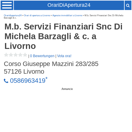
OrariDiApertura24
Oraridiapertura24
»
Orari di apertura a Livorno
»
Agenzie immobiliari a Livorno
» M.b. Servizi Finanziari Snc Di Michela
Barzagli & c.
M.b. Servizi Finanziari Snc Di
Michela Barzagli & c.
a
Livorno
|
0 Bewertungen
|
Vota ora!
Corso Giuseppe Mazzini 283/285
57126
Livorno
*
0586963419
Annuncio