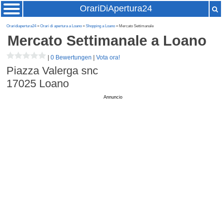
OrariDiApertura24
Oraridiapertura24
»
Orari di apertura a Loano
»
Shopping a Loano
» Mercato Settimanale
Mercato Settimanale
a Loano
|
0 Bewertungen
|
Vota ora!
Piazza Valerga snc
17025
Loano
Annuncio