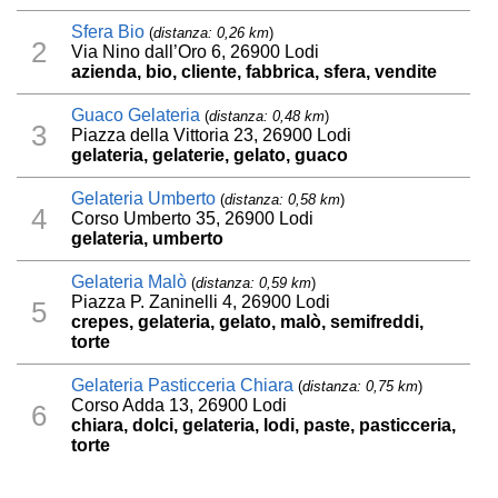
Sfera Bio
(
distanza: 0,26 km
)
2
Via Nino dall’Oro 6, 26900 Lodi
azienda, bio, cliente, fabbrica, sfera, vendite
Guaco Gelateria
(
distanza: 0,48 km
)
3
Piazza della Vittoria 23, 26900 Lodi
gelateria, gelaterie, gelato, guaco
Gelateria Umberto
(
distanza: 0,58 km
)
4
Corso Umberto 35, 26900 Lodi
gelateria, umberto
Gelateria Malò
(
distanza: 0,59 km
)
Piazza P. Zaninelli 4, 26900 Lodi
5
crepes, gelateria, gelato, malò, semifreddi,
torte
Gelateria Pasticceria Chiara
(
distanza: 0,75 km
)
Corso Adda 13, 26900 Lodi
6
chiara, dolci, gelateria, lodi, paste, pasticceria,
torte