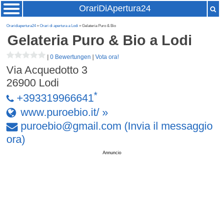
OrariDiApertura24
Oraridiapertura24
»
Orari di apertura a Lodi
» Gelateria Puro & Bio
Gelateria Puro & Bio
a Lodi
|
0 Bewertungen
|
Vota ora!
Via Acquedotto 3
26900
Lodi
*
+393319966641
www.puroebio.it/ »
puroebio
@
gmail
.
com
(Invia il messaggio
ora)
Annuncio