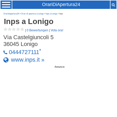
OrariDiApertura24
Oraridiapertura24
»
Orari di apertura a Lonigo
»
Inps a Lonigo
» Inps
Inps
a Lonigo
|
0 Bewertungen
|
Vota ora!
Via Castelgiuncoli 5
36045
Lonigo
*
0444727111
www.inps.it »
Annuncio