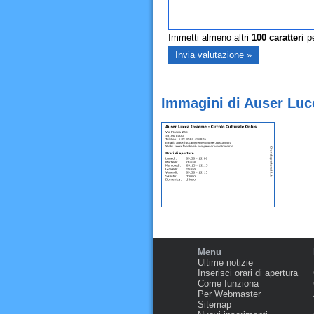
Immetti almeno altri
100
caratteri
pe
Immagini di Auser Lucc
Menu
Ultime notizie
Inserisci orari di apertura
Come funziona
Per Webmaster
Sitemap