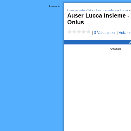
Annuncio
Oraridiapertura24
»
Orari di apertura a Lucca
» 
Auser Lucca Insieme - 
Onlus
|
0 Valutazioni
|
Vota or
Annuncio