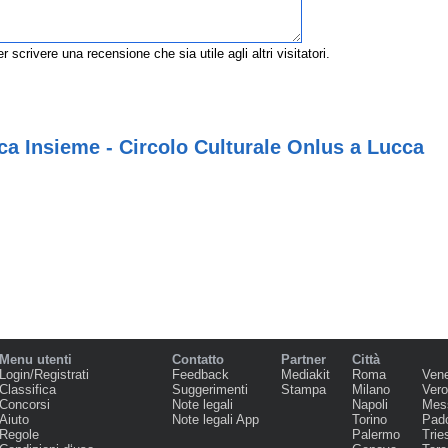
r scrivere una recensione che sia utile agli altri visitatori.
a Insieme - Circolo Culturale Onlus a Lucca
Menu utenti
Contatto
Partner
Città
Login/Registrati
Feedback
Mediakit
Roma
Ven
Classifica
Suggerimenti
Stampa
Milano
Ver
Concorsi
Note legali
Napoli
Mes
Aiuto
Note legali App
Torino
Pad
Regole
Palermo
Trie