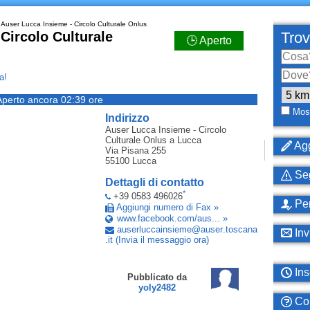
Auser Lucca Insieme - Circolo Culturale Onlus
Circolo Culturale
Trov
🕒 Aperto
a!
Aperto ancora 02:39 ore
Most
Indirizzo
Auser Lucca Insieme - Circolo
Culturale Onlus
a Lucca
Agg
Via Pisana 255
55100
Lucca
Seg
Dettagli di contatto
*
+39 0583 496026
Per
Aggiungi numero di Fax »
www.facebook.com/aus... »
auserluccainsieme
@
auser
.
toscana
Inv
.
it
(Invia il messaggio ora)
Ins
Pubblicato da
yoly2482
Com