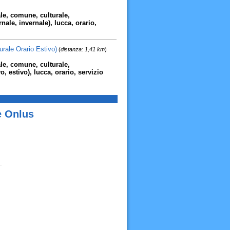
le, comune, culturale,
rnale, invernale), lucca, orario,
rale Orario Estivo)
(
distanza: 1,41 km
)
le, comune, culturale,
vo, estivo), lucca, orario, servizio
e Onlus
.