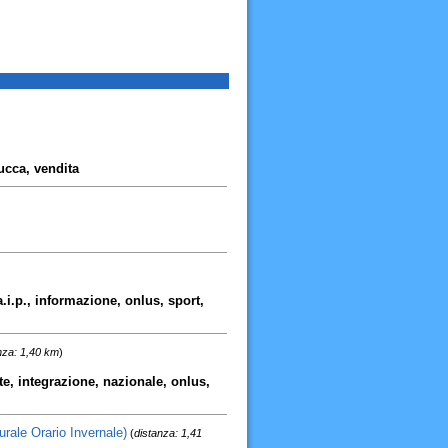
lucca, vendita
a.i.p., informazione, onlus, sport,
nza: 1,40 km
)
nte, integrazione, nazionale, onlus,
rale Orario Invernale)
(
distanza: 1,41