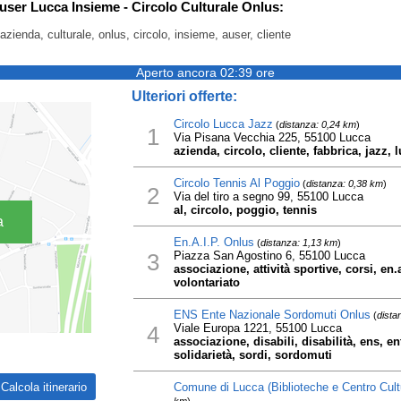
Auser Lucca Insieme - Circolo Culturale Onlus:
azienda, culturale, onlus, circolo, insieme, auser, cliente
Aperto ancora 02:39 ore
Ulteriori offerte:
Circolo Lucca Jazz
(
distanza: 0,24 km
)
1
Via Pisana Vecchia 225, 55100 Lucca
azienda, circolo, cliente, fabbrica, jazz, 
Circolo Tennis Al Poggio
(
distanza: 0,38 km
)
2
Via del tiro a segno 99, 55100 Lucca
al, circolo, poggio, tennis
a
En.A.I.P. Onlus
(
distanza: 1,13 km
)
3
Piazza San Agostino 6, 55100 Lucca
associazione, attività sportive, corsi, en.
volontariato
ENS Ente Nazionale Sordomuti Onlus
(
dista
4
Viale Europa 1221, 55100 Lucca
associazione, disabili, disabilità, ens, e
solidarietà, sordi, sordomuti
Comune di Lucca (Biblioteche e Centro Cultu