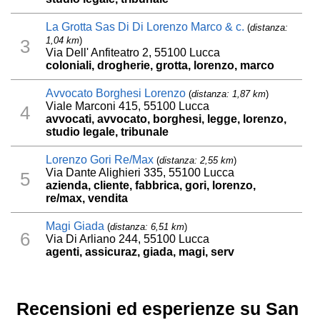
La Grotta Sas Di Di Lorenzo Marco & c.
(
distanza:
1,04 km
)
3
Via Dell' Anfiteatro 2, 55100 Lucca
coloniali, drogherie, grotta, lorenzo, marco
Avvocato Borghesi Lorenzo
(
distanza: 1,87 km
)
Viale Marconi 415, 55100 Lucca
4
avvocati, avvocato, borghesi, legge, lorenzo,
studio legale, tribunale
Lorenzo Gori Re/Max
(
distanza: 2,55 km
)
Via Dante Alighieri 335, 55100 Lucca
5
azienda, cliente, fabbrica, gori, lorenzo,
re/max, vendita
Magi Giada
(
distanza: 6,51 km
)
6
Via Di Arliano 244, 55100 Lucca
agenti, assicuraz, giada, magi, serv
Recensioni ed esperienze su San