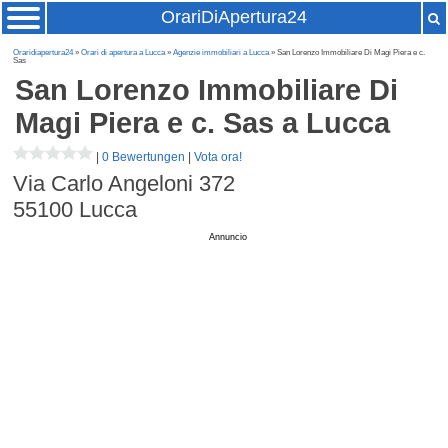
OrariDiApertura24
Oraridiapertura24
»
Orari di apertura a Lucca
»
Agenzie immobiliari a Lucca
» San Lorenzo Immobiliare Di Magi Piera e c.
Sas
San Lorenzo Immobiliare Di
Magi Piera e c. Sas
a Lucca
|
0 Bewertungen
|
Vota ora!
Via Carlo Angeloni 372
55100
Lucca
Annuncio