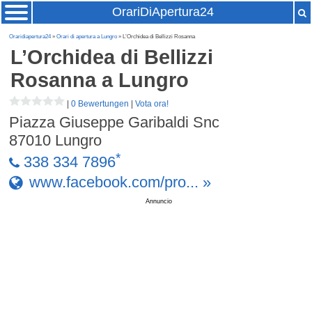
OrariDiApertura24
Oraridiapertura24
»
Orari di apertura a Lungro
» L’Orchidea di Bellizzi Rosanna
L’Orchidea di Bellizzi
Rosanna
a Lungro
|
0 Bewertungen
|
Vota ora!
Piazza Giuseppe Garibaldi Snc
87010
Lungro
*
338 334 7896
www.facebook.com/pro... »
Annuncio