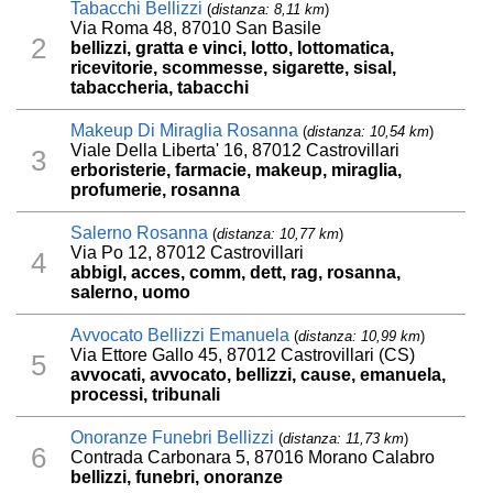
Tabacchi Bellizzi
(
distanza: 8,11 km
)
Via Roma 48, 87010 San Basile
2
bellizzi, gratta e vinci, lotto, lottomatica,
ricevitorie, scommesse, sigarette, sisal,
tabaccheria, tabacchi
Makeup Di Miraglia Rosanna
(
distanza: 10,54 km
)
Viale Della Liberta' 16, 87012 Castrovillari
3
erboristerie, farmacie, makeup, miraglia,
profumerie, rosanna
Salerno Rosanna
(
distanza: 10,77 km
)
Via Po 12, 87012 Castrovillari
4
abbigl, acces, comm, dett, rag, rosanna,
salerno, uomo
Avvocato Bellizzi Emanuela
(
distanza: 10,99 km
)
Via Ettore Gallo 45, 87012 Castrovillari (CS)
5
avvocati, avvocato, bellizzi, cause, emanuela,
processi, tribunali
Onoranze Funebri Bellizzi
(
distanza: 11,73 km
)
6
Contrada Carbonara 5, 87016 Morano Calabro
bellizzi, funebri, onoranze