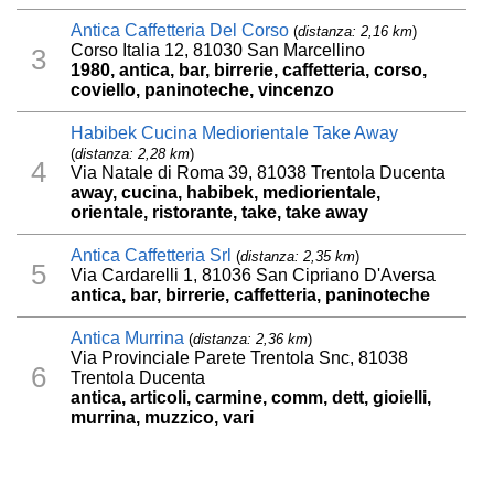
Antica Caffetteria Del Corso
(
distanza: 2,16 km
)
Corso Italia 12, 81030 San Marcellino
3
1980, antica, bar, birrerie, caffetteria, corso,
coviello, paninoteche, vincenzo
Habibek Cucina Mediorientale Take Away
(
distanza: 2,28 km
)
4
Via Natale di Roma 39, 81038 Trentola Ducenta
away, cucina, habibek, mediorientale,
orientale, ristorante, take, take away
Antica Caffetteria Srl
(
distanza: 2,35 km
)
5
Via Cardarelli 1, 81036 San Cipriano D'Aversa
antica, bar, birrerie, caffetteria, paninoteche
Antica Murrina
(
distanza: 2,36 km
)
Via Provinciale Parete Trentola Snc, 81038
6
Trentola Ducenta
antica, articoli, carmine, comm, dett, gioielli,
murrina, muzzico, vari