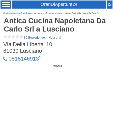
OrariDiApertura24
Oraridiapertura24
»
Orari di apertura a Lusciano
»
Ristoranti a Lusciano
» Antica Cucina Napoletana Da Carlo Srl
Antica Cucina Napoletana Da
Carlo Srl
a Lusciano
|
0 Bewertungen
|
Vota ora!
Via Della Liberta' 10
81030
Lusciano
*
0818146913
Annuncio