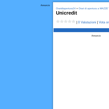
Annuncio
Oraridiapertura24
»
Orari di apertura a MAZZE'
Unicredit
|
0 Valutazioni
|
Vota or
Annuncio