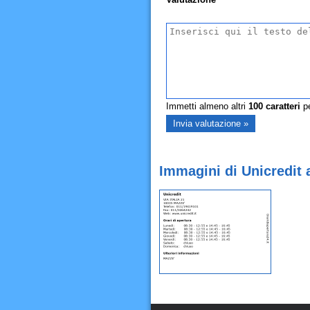
Immetti almeno altri
100
caratteri
pe
Immagini di Unicredit