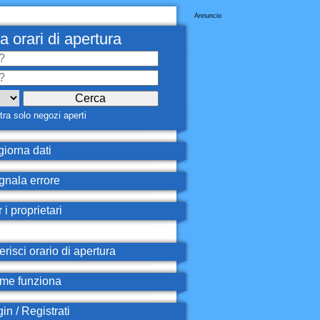
Annuncio
a orari di apertura
ra solo negozi aperti
iorna dati
nala errore
 i proprietari
erisci orario di apertura
e funziona
in / Registrati