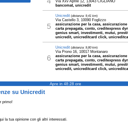
4
Via Xxv Aprile 12, 13043 CIGLIANO
bancomat, unicredit
Unicredit
(
distanza: 9,41 km
)
Via Castello 3, 10090 Foglizzo
5
assicurazione per la casa, assicurazione
carta prepagata, conto, creditexpress dyn
genius smart, investimenti, mutui, presti
unicredit, unicreditcard click, unicreditca
Unicredit
(
distanza: 9,80 km
)
Via Prono 16, 10017 Montanaro
6
assicurazione per la casa, assicurazione
carta prepagata, conto, creditexpress dyn
genius smart, investimenti, mutui, presti
unicredit, unicreditcard click, unicreditca
Apre in 48:28 ore
nze su Unicredit
r primo!
i la tua opinione con gli altri interessati.