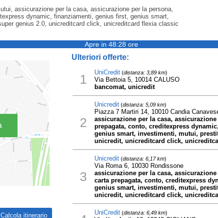
utui, assicurazione per la casa, assicurazione per la persona,
itexpress dynamic, finanziamenti, genius first, genius smart,
 super genius 2.0, unicreditcard click, unicreditcard flexia classic
Apre in 48:28 ore
Ulteriori offerte:
UniCredit
(
distanza: 3,89 km
)
1
Via Bettoia 5, 10014 CALUSO
bancomat, unicredit
Unicredit
(
distanza: 5,09 km
)
Piazza 7 Martiri 14, 10010 Candia Canaves
2
assicurazione per la casa, assicurazione 
a
prepagata, conto, creditexpress dynamic, 
genius smart, investimenti, mutui, presti
unicredit, unicreditcard click, unicreditca
Unicredit
(
distanza: 6,17 km
)
Via Roma 6, 10030 Rondissone
3
assicurazione per la casa, assicurazione
carta prepagata, conto, creditexpress dyn
genius smart, investimenti, mutui, presti
unicredit, unicreditcard click, unicreditca
UniCredit
(
distanza: 6,49 km
)