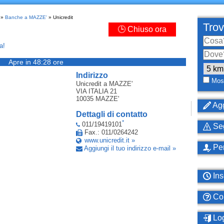
»
Banche a MAZZE'
» Unicredit
Trov
🕒 Chiuso ora
a!
Apre in 48:28 ore
Indirizzo
Most
Unicredit
a MAZZE'
VIA ITALIA 21
10035
MAZZE'
Agg
Dettagli di contatto
*
011/19419101
Seg
Fax.: 011/0264242
www.unicredit.it »
Per
Aggiungi il tuo indirizzo e-mail »
Ins
Com
Log