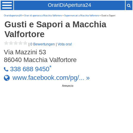
OrariDiApertura24
Oraridiapertura24
»
Orari di apertura a Macchia Valfortore
»
Supermercati a Macchia Valfortore
» Gusti e Sapori
Gusti e Sapori
a Macchia
Valfortore
|
0 Bewertungen
|
Vota ora!
Via Mazzini 53
86040
Macchia Valfortore
*
338 688 9450
www.facebook.com/pg/... »
Annuncio