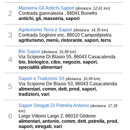
Masseria Gli Antichi Sapori
(
distanza: 12,61 km
)
2
Contrada giannaleola , 86041 Bonefro
antichi, gli, masseria, sapori
Agriturismo Terra e Sapori
(
distanza: 14,35 km
)
3
Contrada Soglioni snc, 86010 Campodipietra
agriturismo, menù, ristorante, sapori, terra
Bio Sapori
(
distanza: 16,99 km
)
Via Scipione Di Blasio 55, 86043 Casacalenda
4
bio, biologico, cibo, negozio, sapori,
specialità alimentari
Sapori e Tradizioni Srl
(
distanza: 16,99 km
)
Via Scipione De Blasio 53, 86043 Casacalenda
5
alimentari, comm, dett, prod, sapori,
tradizioni, vari
Sapori Stregati Di Petrella Antonio
(
distanza: 17,18
km
)
6
Largo Vittorio Largo 2, 86010 Gildone
alimentari, antonio, comm, dett, petrella, prod,
sapori, stregati, vari