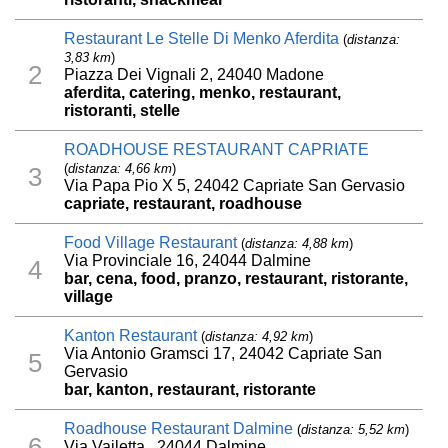
Restaurant Le Stelle Di Menko Aferdita
(
distanza:
3,83 km
)
2
Piazza Dei Vignali 2, 24040 Madone
aferdita, catering, menko, restaurant,
ristoranti, stelle
ROADHOUSE RESTAURANT CAPRIATE
(
distanza: 4,66 km
)
3
Via Papa Pio X 5, 24042 Capriate San Gervasio
capriate, restaurant, roadhouse
Food Village Restaurant
(
distanza: 4,88 km
)
Via Provinciale 16, 24044 Dalmine
4
bar, cena, food, pranzo, restaurant, ristorante,
village
Kanton Restaurant
(
distanza: 4,92 km
)
Via Antonio Gramsci 17, 24042 Capriate San
5
Gervasio
bar, kanton, restaurant, ristorante
Roadhouse Restaurant Dalmine
(
distanza: 5,52 km
)
6
Via Vailetta , 24044 Dalmine