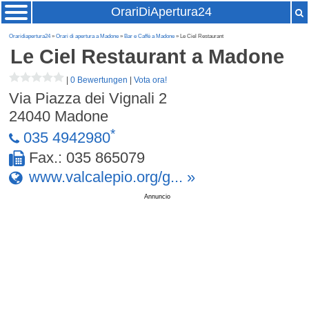
OrariDiApertura24
Oraridiapertura24
»
Orari di apertura a Madone
»
Bar e Caffè a Madone
» Le Ciel Restaurant
Le Ciel Restaurant
a Madone
|
0 Bewertungen
|
Vota ora!
Via Piazza dei Vignali 2
24040
Madone
*
035 4942980
Fax.: 035 865079
www.valcalepio.org/g... »
Annuncio