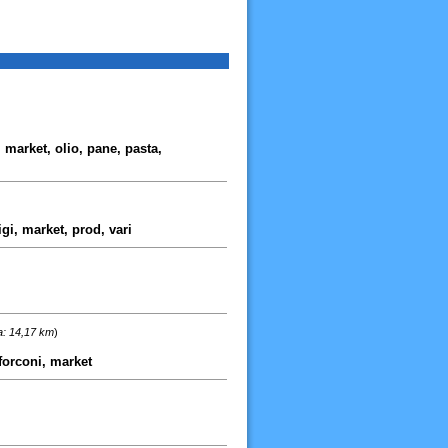
 market, olio, pane, pasta,
igi, market, prod, vari
a: 14,17 km
)
 forconi, market