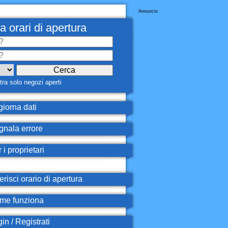
Annuncio
a orari di apertura
ra solo negozi aperti
iorna dati
nala errore
 i proprietari
erisci orario di apertura
e funziona
in / Registrati