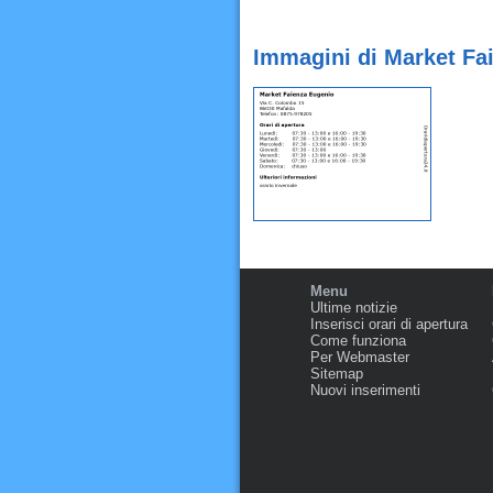
Immagini di Market Fa
Menu
Ultime notizie
Inserisci orari di apertura
Come funziona
Per Webmaster
Sitemap
Nuovi inserimenti