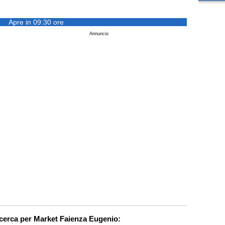
Apre in 09:30 ore
Annuncio
icerca per Market Faienza Eugenio: