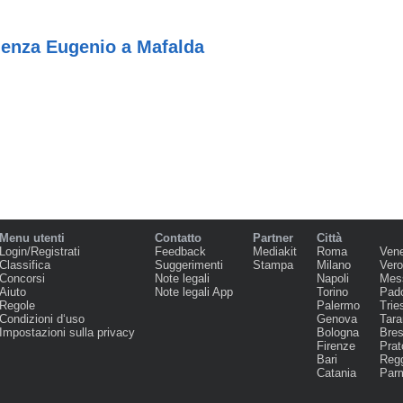
ienza Eugenio a Mafalda
Menu utenti
Contatto
Partner
Città
Login/Registrati
Feedback
Mediakit
Roma
Ven
Classifica
Suggerimenti
Stampa
Milano
Ver
Concorsi
Note legali
Napoli
Mes
Aiuto
Note legali App
Torino
Pad
Regole
Palermo
Trie
Condizioni d‘uso
Genova
Tara
Impostazioni sulla privacy
Bologna
Bres
Firenze
Prat
Bari
Regg
Catania
Par