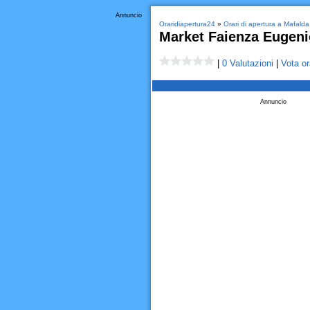
Annuncio
Oraridiapertura24
»
Orari di apertura a Mafalda
Market Faienza Eugeni
|
0 Valutazioni
|
Vota or
Annuncio