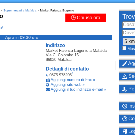
»
Supermercati a Mafalda
» Market Faienza Eugenio
o
Trov
🕒 Chiuso ora
a!
Apre in 09:30 ore
Indirizzo
Most
Market Faienza Eugenio
a Mafalda
Via C. Colombo 15
86030
Mafalda
Agg
Dettagli di contatto
*
0875.978205
Seg
Aggiungi numero di Fax »
Aggiungi sito web »
Per
Aggiungi il tuo indirizzo e-mail »
Ins
Com
Log