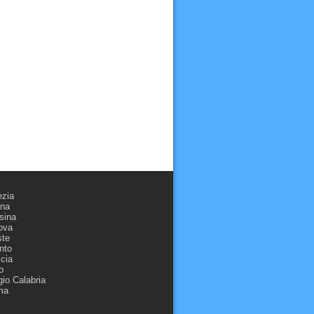
ezia
ona
sina
ova
ste
nto
cia
o
io Calabria
ma