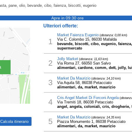
ta, pane, olio, bevande, cibo, faienza, biscotti, eugenio
Apre in 09:30 ore
Ulteriori offerte:
Market Faienza Eugenio
(
distanza: 0,00 km
)
1
Via C. Colombo 15, 86030 Mafalda
bevande, biscotti, cibo, eugenio, faienza,
supermercato
Jolly Market
(
distanza: 11,63 km
)
2
Via Roma 27, 66050 San Salvo
a
alimentari, cardone, comm, dett, jolly, lu
Market Da Maurizio
(
distanza: 14,10 km
)
3
Via Aquila 58, 86038 Petacciato
alimentari, da, market, maurizio
Cris Angel Market Di Forconi Angela
(
distanz
4
Via Tremiti 18, 86038 Petacciato
angel, angela, coloniali, cris, drogherie,
Market Da Maurizio
(
distanza: 14,35 km
)
5
Piazza Monumento 1, 86038 Petacciato
alimentari, da, market, maurizio