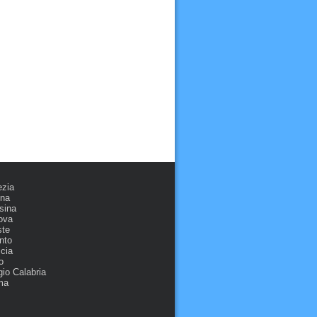
ezia
ona
sina
ova
ste
nto
cia
o
io Calabria
ma