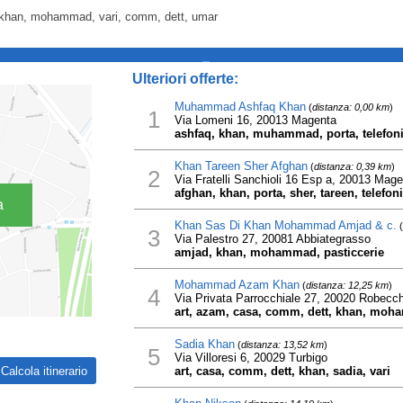
, khan, mohammad, vari, comm, dett, umar
_
Ulteriori offerte:
Muhammad Ashfaq Khan
(
distanza: 0,00 km
)
1
Via Lomeni 16, 20013 Magenta
ashfaq, khan, muhammad, porta, telefoni
Khan Tareen Sher Afghan
(
distanza: 0,39 km
)
2
Via Fratelli Sanchioli 16 Esp a, 20013 Mage
afghan, khan, porta, sher, tareen, telefon
a
Khan Sas Di Khan Mohammad Amjad & c.
(
3
Via Palestro 27, 20081 Abbiategrasso
amjad, khan, mohammad, pasticcerie
Mohammad Azam Khan
(
distanza: 12,25 km
)
4
Via Privata Parrocchiale 27, 20020 Robecc
art, azam, casa, comm, dett, khan, moh
Sadia Khan
(
distanza: 13,52 km
)
5
Via Villoresi 6, 20029 Turbigo
art, casa, comm, dett, khan, sadia, vari