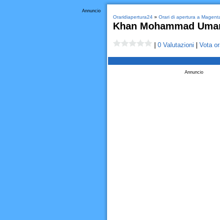
Annuncio
Oraridiapertura24
»
Orari di apertura a Magent
Khan Mohammad Uma
|
0 Valutazioni
|
Vota or
Annuncio