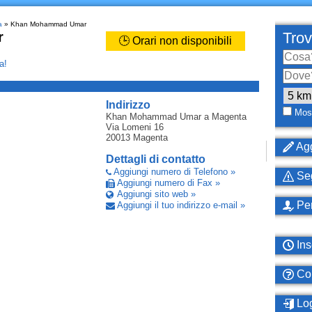
a
» Khan Mohammad Umar
r
Trov
🕒 Orari non disponibili
a!
_
Indirizzo
Most
Khan Mohammad Umar
a Magenta
Via Lomeni 16
20013
Magenta
Agg
Dettagli di contatto
Aggiungi numero di Telefono »
Seg
Aggiungi numero di Fax »
Aggiungi sito web »
Per
Aggiungi il tuo indirizzo e-mail »
Ins
Com
Log