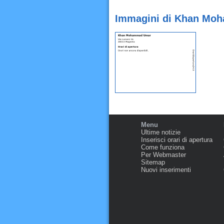
Immagini di Khan Mo
Menu
Ultime notizie
Inserisci orari di apertura
Come funziona
Per Webmaster
Sitemap
Nuovi inserimenti