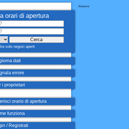
Annuncio
a orari di apertura
ra solo negozi aperti
iorna dati
nala errore
 i proprietari
erisci orario di apertura
e funziona
in / Registrati