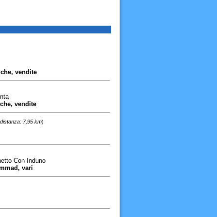
che, vendite
nta
iche, vendite
distanza: 7,95 km
)
hetto Con Induno
ammad, vari