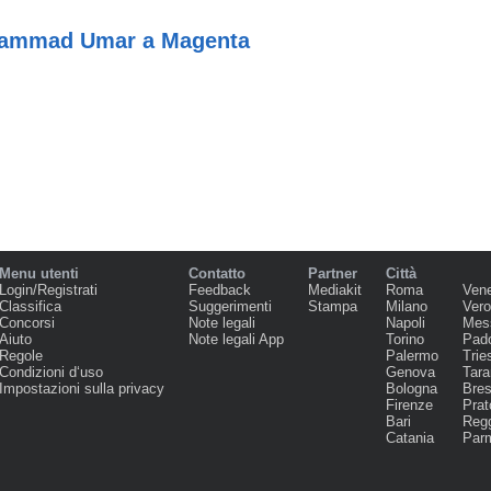
hammad Umar a Magenta
Menu utenti
Contatto
Partner
Città
Login/Registrati
Feedback
Mediakit
Roma
Ven
Classifica
Suggerimenti
Stampa
Milano
Ver
Concorsi
Note legali
Napoli
Mes
Aiuto
Note legali App
Torino
Pad
Regole
Palermo
Trie
Condizioni d‘uso
Genova
Tara
Impostazioni sulla privacy
Bologna
Bres
Firenze
Prat
Bari
Regg
Catania
Par