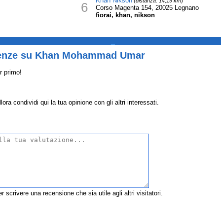
Khan Nikson
(
distanza: 14,19 km
)
6
Corso Magenta 154, 20025 Legnano
fiorai, khan, nikson
_
ienze su Khan Mohammad Umar
r primo!
condividi qui la tua opinione con gli altri interessati.
r scrivere una recensione che sia utile agli altri visitatori.