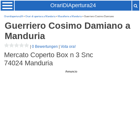
OrariDiApertura24
Oraridiapertura24
»
Orari di apertura a Manduria
»
Macellerie a Manduria
» Guerriero Cosimo Damiano
Guerriero Cosimo Damiano
a
Manduria
|
0 Bewertungen
|
Vota ora!
Mercato Coperto Box n 3 Snc
74024
Manduria
Annuncio