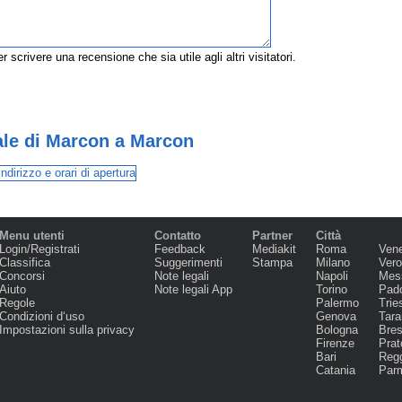
r scrivere una recensione che sia utile agli altri visitatori.
ale di Marcon a Marcon
Menu utenti
Contatto
Partner
Città
Login/Registrati
Feedback
Mediakit
Roma
Ven
Classifica
Suggerimenti
Stampa
Milano
Ver
Concorsi
Note legali
Napoli
Mes
Aiuto
Note legali App
Torino
Pad
Regole
Palermo
Trie
Condizioni d‘uso
Genova
Tara
Impostazioni sulla privacy
Bologna
Bres
Firenze
Prat
Bari
Regg
Catania
Par