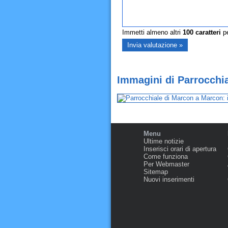
Immetti almeno altri
100
caratteri
pe
Immagini di Parrocchi
Menu
Ultime notizie
Inserisci orari di apertura
Come funziona
Per Webmaster
Sitemap
Nuovi inserimenti