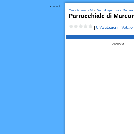
Annuncio
Oraridiapertura24
»
Orari di apertura a Marcon
Parrocchiale di Marco
|
0 Valutazioni
|
Vota or
Annuncio