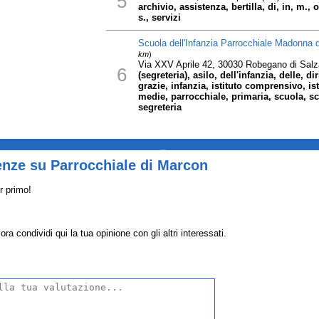
5
archivio, assistenza, bertilla, di, in, m.,
s., servizi
Scuola dell'Infanzia Parrocchiale Madonna d
km
)
Via XXV Aprile 42, 30030 Robegano di Sal
6
(segreteria), asilo, dell'infanzia, delle, d
grazie, infanzia, istituto comprensivo, is
medie, parrocchiale, primaria, scuola, sc
segreteria
_
enze su Parrocchiale di Marcon
r primo!
a condividi qui la tua opinione con gli altri interessati.