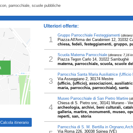
con, parrocchiale, scuole pubbliche
_
Ulteriori offerte:
Gruppo Parrocchiale Festeggiamenti
(
distanz
1
Piazza All'Arma dei Carabinieri 12, 31032 C
chiesa, fedeli, festeggiamenti, gruppo, p
Scuola Materna Parrocchiale
(
distanza: 7,16 
2
Piazza Tegon Carlo 14, 31022 Sambughè
materna, parrocchiale, scuola, scuole del
a
Parrocchia Santa Maria Ausiliatrice (Ufficio 
3
Via Asseggiano 2, 30174 Mestre
(ufficio, (ufficio), associazioni, ausiliatr
maria, parrocchia, parrocchiale), santa
Museo Parrocchiale di San Pietro Martire
(
d
Chiesa di S. Pietro snc, 30141 Murano - Ve
4
archeologia, archivi, beni culturali, catalo
galleria, martire, monumenti, museo, oper
reperti, san, storia
Parrocchia di S. M. Bertilla in Orgnano,Arch
Via Roma 226, 30038 Spinea (VE)