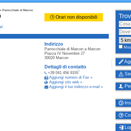
» Parrocchiale di Marcon
n
Trov
🕒 Orari non disponibili
a!
_
Indirizzo
Most
Parrocchiale di Marcon
a Marcon
Piazza IV Novembre 27
30020
Marcon
Agg
Dettagli di contatto
*
+39 041 456 9155
Seg
Aggiungi numero di Fax »
Aggiungi sito web »
Per
Aggiungi il tuo indirizzo e-mail »
Ins
Com
Log