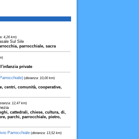
a: 4,26 km
)
asale Sul Sile
arrocchia, parrocchiale, sacra
km
)
l'infanzia private
Parrocchiale)
(
distanza: 10,00 km
)
ice, centri, comunità, cooperative,
istanza: 12,47 km
)
nezia
ghi, cattedrali, chiese, cultura, di,
e, parchi, parrocchiale, pietro,
ivio Parrocchiale
(
distanza: 13,52 km
)