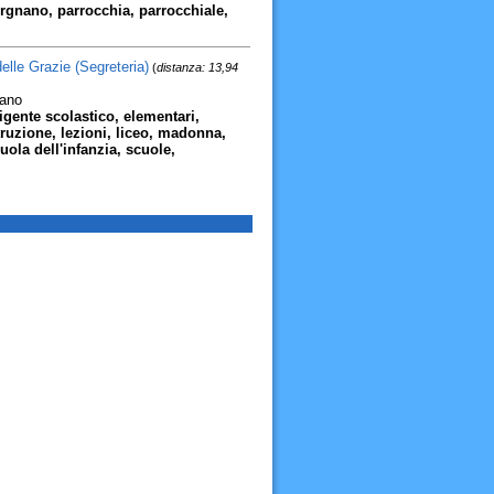
 orgnano, parrocchia, parrocchiale,
elle Grazie (Segreteria)
(
distanza: 13,94
zano
irigente scolastico, elementari,
truzione, lezioni, liceo, madonna,
uola dell'infanzia, scuole,