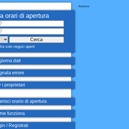
Annuncio
a orari di apertura
ra solo negozi aperti
iorna dati
nala errore
 i proprietari
erisci orario di apertura
e funziona
in / Registrati