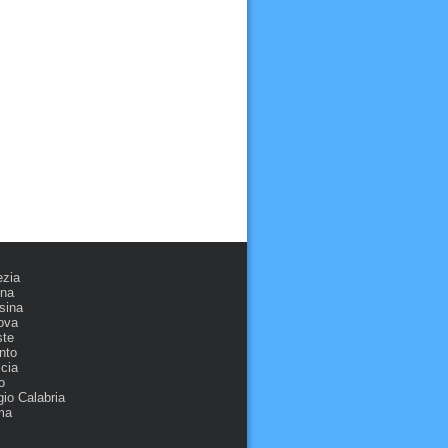
ezia
ona
sina
ova
ste
nto
cia
o
io Calabria
ma