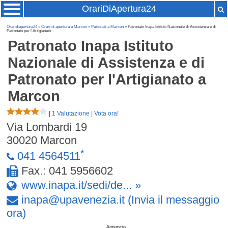
OrariDiApertura24
Oraridiapertura24
»
Orari di apertura a Marcon
»
Patronati a Marcon
» Patronato Inapa Istituto Nazionale di Assistenza e di
Patronato per l'Artigianato
Patronato Inapa Istituto
Nazionale di Assistenza e di
Patronato per l'Artigianato
a
Marcon
|
1 Valutazione
|
Vota ora!
Via Lombardi 19
30020
Marcon
*
041 4564511
Fax.: 041 5956602
www.inapa.it/sedi/de... »
inapa
@
upavenezia
.
it
(Invia il messaggio
ora)
Annuncio