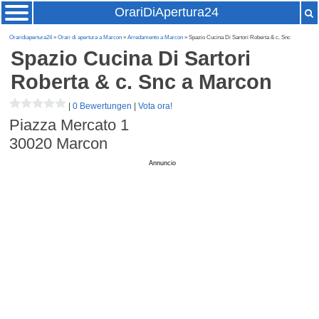
OrariDiApertura24
Oraridiapertura24
»
Orari di apertura a Marcon
»
Arredamento a Marcon
» Spazio Cucina Di Sartori Roberta & c. Snc
Spazio Cucina Di Sartori
Roberta & c. Snc
a Marcon
|
0 Bewertungen
|
Vota ora!
Piazza Mercato 1
30020
Marcon
Annuncio