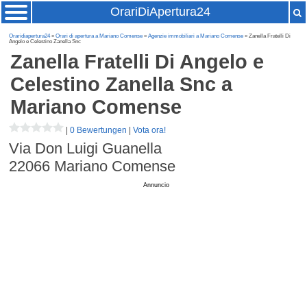
OrariDiApertura24
Oraridiapertura24
»
Orari di apertura a Mariano Comense
»
Agenzie immobiliari a Mariano Comense
» Zanella Fratelli Di
Angelo e Celestino Zanella Snc
Zanella Fratelli Di Angelo e
Celestino Zanella Snc
a
Mariano Comense
|
0 Bewertungen
|
Vota ora!
Via Don Luigi Guanella
22066
Mariano Comense
Annuncio