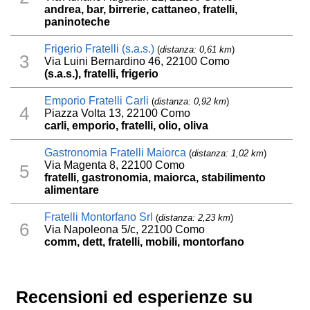
andrea, bar, birrerie, cattaneo, fratelli,
paninoteche
Frigerio Fratelli (s.a.s.)
(
distanza: 0,61 km
)
3
Via Luini Bernardino 46, 22100 Como
(s.a.s.), fratelli, frigerio
Emporio Fratelli Carli
(
distanza: 0,92 km
)
4
Piazza Volta 13, 22100 Como
carli, emporio, fratelli, olio, oliva
Gastronomia Fratelli Maiorca
(
distanza: 1,02 km
)
Via Magenta 8, 22100 Como
5
fratelli, gastronomia, maiorca, stabilimento
alimentare
Fratelli Montorfano Srl
(
distanza: 2,23 km
)
6
Via Napoleona 5/c, 22100 Como
comm, dett, fratelli, mobili, montorfano
Recensioni ed esperienze su