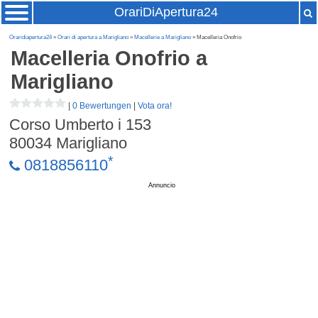
OrariDiApertura24
Oraridiapertura24
»
Orari di apertura a Marigliano
»
Macellerie a Marigliano
» Macelleria Onofrio
Macelleria Onofrio
a
Marigliano
|
0 Bewertungen
|
Vota ora!
Corso Umberto i 153
80034
Marigliano
*
0818856110
Annuncio