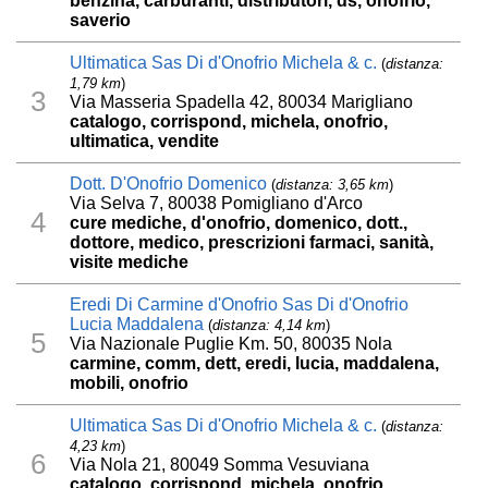
benzina, carburanti, distributori, ds, onofrio,
saverio
Ultimatica Sas Di d'Onofrio Michela & c.
(
distanza:
1,79 km
)
3
Via Masseria Spadella 42, 80034 Marigliano
catalogo, corrispond, michela, onofrio,
ultimatica, vendite
Dott. D'Onofrio Domenico
(
distanza: 3,65 km
)
Via Selva 7, 80038 Pomigliano d'Arco
4
cure mediche, d'onofrio, domenico, dott.,
dottore, medico, prescrizioni farmaci, sanità,
visite mediche
Eredi Di Carmine d'Onofrio Sas Di d'Onofrio
Lucia Maddalena
(
distanza: 4,14 km
)
5
Via Nazionale Puglie Km. 50, 80035 Nola
carmine, comm, dett, eredi, lucia, maddalena,
mobili, onofrio
Ultimatica Sas Di d'Onofrio Michela & c.
(
distanza:
4,23 km
)
6
Via Nola 21, 80049 Somma Vesuviana
catalogo, corrispond, michela, onofrio,