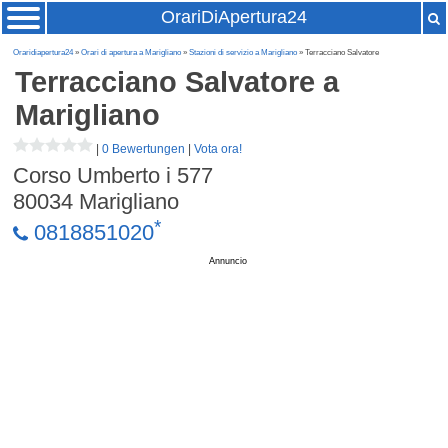
OrariDiApertura24
Oraridiapertura24
»
Orari di apertura a Marigliano
»
Stazioni di servizio a Marigliano
» Terracciano Salvatore
Terracciano Salvatore
a
Marigliano
|
0 Bewertungen
|
Vota ora!
Corso Umberto i 577
80034
Marigliano
*
0818851020
Annuncio