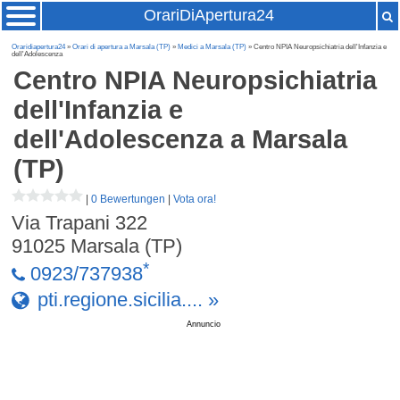
OrariDiApertura24
Oraridiapertura24
»
Orari di apertura a Marsala (TP)
»
Medici a Marsala (TP)
» Centro NPIA Neuropsichiatria dell'Infanzia e
dell'Adolescenza
Centro NPIA Neuropsichiatria
dell'Infanzia e
dell'Adolescenza
a Marsala
(TP)
|
0 Bewertungen
|
Vota ora!
Via Trapani 322
91025
Marsala (TP)
*
0923/737938
pti.regione.sicilia.... »
Annuncio