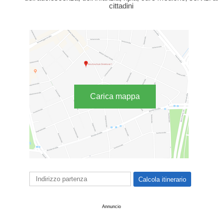
cittadini
Carica mappa
Annuncio