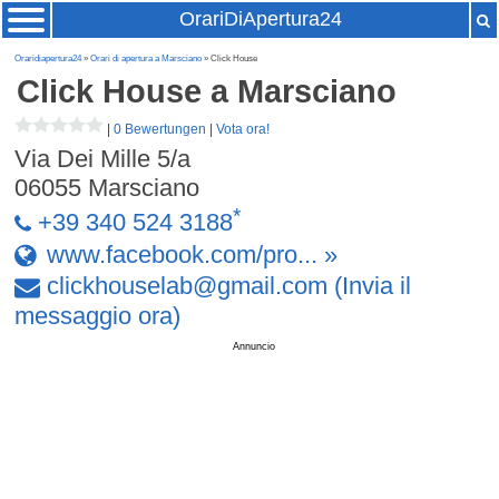
OrariDiApertura24
Oraridiapertura24
»
Orari di apertura a Marsciano
» Click House
Click House
a Marsciano
|
0 Bewertungen
|
Vota ora!
Via Dei Mille 5/a
06055
Marsciano
*
+39 340 524 3188
www.facebook.com/pro... »
clickhouselab
@
gmail
.
com
(Invia il
messaggio ora)
Annuncio