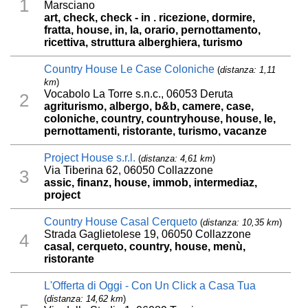
1
Marsciano
art, check, check - in . ricezione, dormire,
fratta, house, in, la, orario, pernottamento,
ricettiva, struttura alberghiera, turismo
Country House Le Case Coloniche
(
distanza: 1,11
km
)
Vocabolo La Torre s.n.c., 06053 Deruta
2
agriturismo, albergo, b&b, camere, case,
coloniche, country, countryhouse, house, le,
pernottamenti, ristorante, turismo, vacanze
Project House s.r.l.
(
distanza: 4,61 km
)
Via Tiberina 62, 06050 Collazzone
3
assic, finanz, house, immob, intermediaz,
project
Country House Casal Cerqueto
(
distanza: 10,35 km
)
Strada Gaglietolese 19, 06050 Collazzone
4
casal, cerqueto, country, house, menù,
ristorante
L'Offerta di Oggi - Con Un Click a Casa Tua
(
distanza: 14,62 km
)