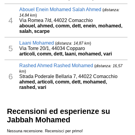
Abouel Enein Mohamed Salah Ahmed
(
distanza:
14,84 km
)
4
Via Romea 7/d, 44022 Comacchio
abouel, ahmed, comm, dett, enein, mohamed,
salah, scarpe
Laani Mohamed
(
distanza: 14,87 km
)
5
Via Torre 20/1, 44034 Copparo
articoli, comm, dett, laani, mohamed, vari
Rashed Ahmed Rashed Mohamed
(
distanza: 16,57
km
)
6
Strada Poderale Bellaria 7, 44022 Comacchio
ahmed, articoli, comm, dett, mohamed,
rashed, vari
Recensioni ed esperienze su
Jabbah Mohamed
Nessuna recensione. Recensisci per primo!