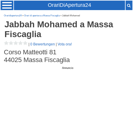
OrariDiApertura24
Oraridiapertura24
»
Orari di apertura a Massa Fiscaglia
» Jabbah Mohamed
Jabbah Mohamed
a Massa
Fiscaglia
|
0 Bewertungen
|
Vota ora!
Corso Matteotti 81
44025
Massa Fiscaglia
Annuncio