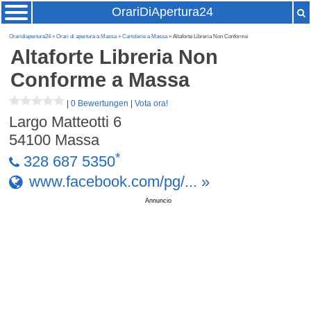
OrariDiApertura24
Oraridiapertura24
»
Orari di apertura a Massa
»
Cartolerie a Massa
» Altaforte Libreria Non Conforme
Altaforte Libreria Non
Conforme
a Massa
|
0 Bewertungen
|
Vota ora!
Largo Matteotti 6
54100
Massa
*
328 687 5350
www.facebook.com/pg/... »
Annuncio