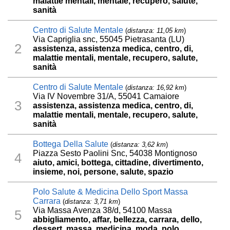
malattie mentali, mentale, recupero, salute,
sanità
Centro di Salute Mentale
(
distanza: 11,05 km
)
Via Capriglia snc, 55045 Pietrasanta (LU)
2
assistenza, assistenza medica, centro, di,
malattie mentali, mentale, recupero, salute,
sanità
Centro di Salute Mentale
(
distanza: 16,92 km
)
Via IV Novembre 31/A, 55041 Camaiore
3
assistenza, assistenza medica, centro, di,
malattie mentali, mentale, recupero, salute,
sanità
Bottega Della Salute
(
distanza: 3,62 km
)
Piazza Sesto Paolini Snc, 54038 Montignoso
4
aiuto, amici, bottega, cittadine, divertimento,
insieme, noi, persone, salute, spazio
Polo Salute & Medicina Dello Sport Massa
Carrara
(
distanza: 3,71 km
)
Via Massa Avenza 38/d, 54100 Massa
5
abbigliamento, affar, bellezza, carrara, dello,
dessert, massa, medicina, moda, polo,