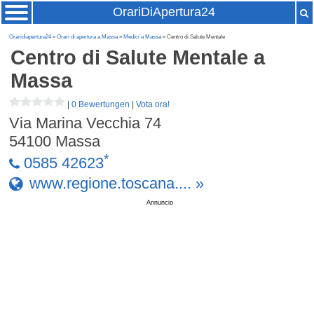
OrariDiApertura24
Oraridiapertura24
»
Orari di apertura a Massa
»
Medici a Massa
» Centro di Salute Mentale
Centro di Salute Mentale
a
Massa
|
0 Bewertungen
|
Vota ora!
Via Marina Vecchia 74
54100
Massa
*
0585 42623
www.regione.toscana.... »
Annuncio