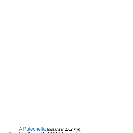
A Putechella
(
distanza: 1,62 km
)