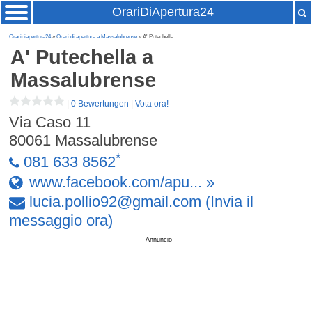
OrariDiApertura24
Oraridiapertura24
»
Orari di apertura a Massalubrense
» A' Putechella
A' Putechella
a
Massalubrense
|
0 Bewertungen
|
Vota ora!
Via Caso 11
80061
Massalubrense
*
081 633 8562
www.facebook.com/apu... »
lucia
.
pollio92
@
gmail
.
com
(Invia il
messaggio ora)
Annuncio