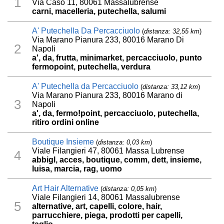
1
Via Caso 11, 80061 Massalubrense
carni, macelleria, putechella, salumi
A' Putechella Da Percacciuolo
(
distanza: 32,55 km
)
Via Marano Pianura 233, 80016 Marano Di
2
Napoli
a', da, frutta, minimarket, percacciuolo, punto
fermopoint, putechella, verdura
A' Putechella da Percacciuolo
(
distanza: 33,12 km
)
Via Marano Pianura 233, 80016 Marano di
3
Napoli
a', da, fermo!point, percacciuolo, putechella,
ritiro ordini online
Boutique Insieme
(
distanza: 0,03 km
)
Viale Filangieri 47, 80061 Massa Lubrense
4
abbigl, acces, boutique, comm, dett, insieme,
luisa, marcia, rag, uomo
Art Hair Alternative
(
distanza: 0,05 km
)
Viale Filangieri 14, 80061 Massalubrense
5
alternative, art, capelli, colore, hair,
parrucchiere, piega, prodotti per capelli,