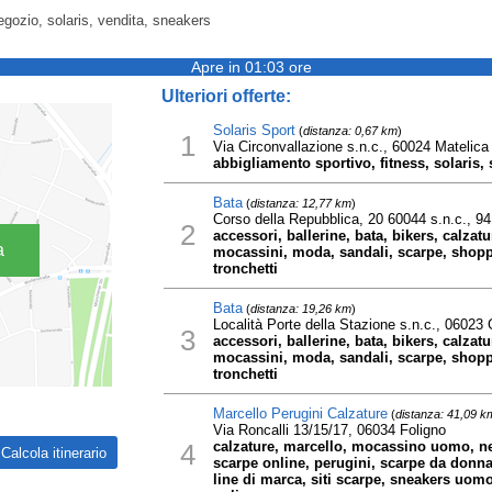
egozio, solaris, vendita, sneakers
Apre in 01:03 ore
Ulteriori offerte:
Solaris Sport
(
distanza: 0,67 km
)
1
Via Circonvallazione s.n.c., 60024 Matelica
abbigliamento sportivo, fitness, solaris,
Bata
(
distanza: 12,77 km
)
Corso della Repubblica, 20 60044 s.n.c., 9
2
accessori, ballerine, bata, bikers, calzatu
a
mocassini, moda, sandali, scarpe, shoppin
tronchetti
Bata
(
distanza: 19,26 km
)
Località Porte della Stazione s.n.c., 06023
3
accessori, ballerine, bata, bikers, calzatu
mocassini, moda, sandali, scarpe, shoppin
tronchetti
Marcello Perugini Calzature
(
distanza: 41,09 k
Via Roncalli 13/15/17, 06034 Foligno
4
calzature, marcello, mocassino uomo, ne
scarpe online, perugini, scarpe da donn
line di marca, siti scarpe, sneakers uomo