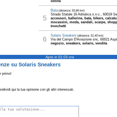
online
Bata
(
distanza: 50,86 km
)
Strada Statale 16 Adriatica s.n.c., 60019 Se
5
accessori, ballerine, bata, bikers, calzatu
mocassini, moda, sandali, scarpe, shoppin
tronchetti
Solaris Sneakers
(
distanza: 51,40 km
)
6
Via del Campo D'Aviazione snc, 60021 Asp
negozio, sneakers, solaris, vendita
Apre in 01:03 ore
enze su Solaris Sneakers
r primo!
ividi qui la tua opinione con gli altri interessati.