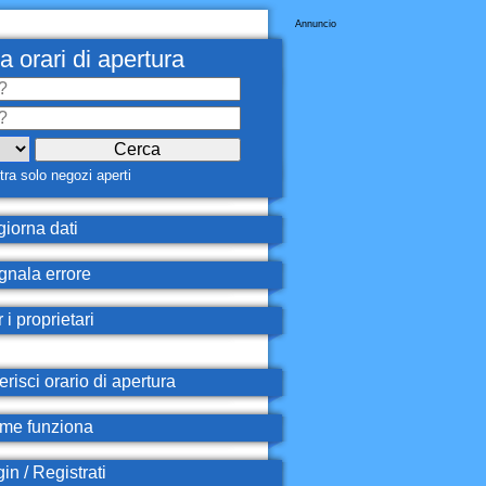
Annuncio
a orari di apertura
ra solo negozi aperti
iorna dati
nala errore
 i proprietari
erisci orario di apertura
e funziona
in / Registrati