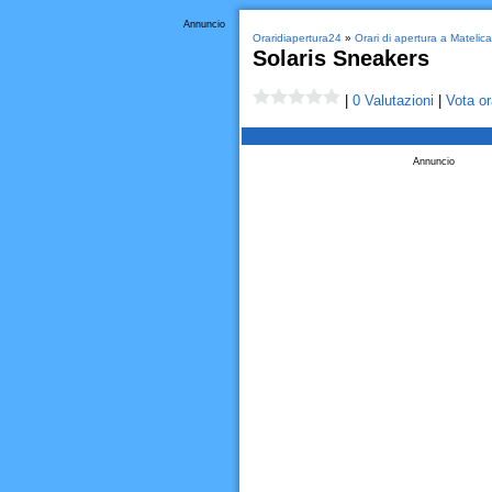
Annuncio
Oraridiapertura24
»
Orari di apertura a Matelic
Solaris Sneakers
|
0 Valutazioni
|
Vota or
Annuncio