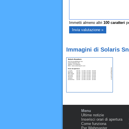
Immetti almeno altri
100
caratteri
pe
Immagini di Solaris S
Menu
Ultime notizie
Inserisci orari di apertura
Come funziona
Per Webmaster