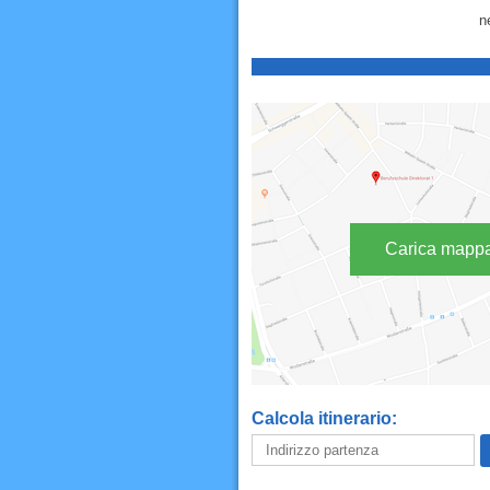
n
Carica mapp
Calcola itinerario: