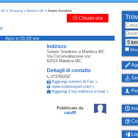
a MC
»
Shopping a Matelica MC
» Solaris Sneakers
Trov
🕒 Chiuso ora
a!
Apre in 01:03 ore
Indirizzo
Most
Solaris Sneakers
a Matelica MC
Via Circonvallazione snc
62024
Matelica MC
Agg
Dettagli di contatto
*
073785250
Seg
Aggiungi numero di Fax »
www.solarissport.com »
Per
Aggiungi il tuo indirizzo e-mail »
Ins
Pubblicato da
catu89
Com
Log