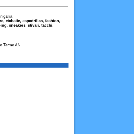
nigallia
re, ciabatte, espadrillas, fashion,
g, sneakers, stivali, tacchi,
io Terme AN