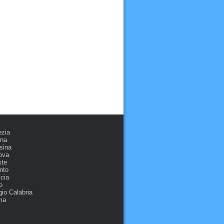
ezia
ona
sina
ova
ste
nto
cia
o
io Calabria
ma