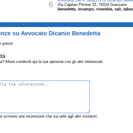
Rivendita Sali e Tabacchi Di Incampo Bene
6
Via Capitan Pirrone 33, 75014 Grassano
benedetta, incampo, rivendita, sali, tabac
_
enze su Avvocato Dicanio Benedetta
r primo!
tta
llora condividi qui la tua opinione con gli altri interessati.
r scrivere una recensione che sia utile agli altri visitatori.