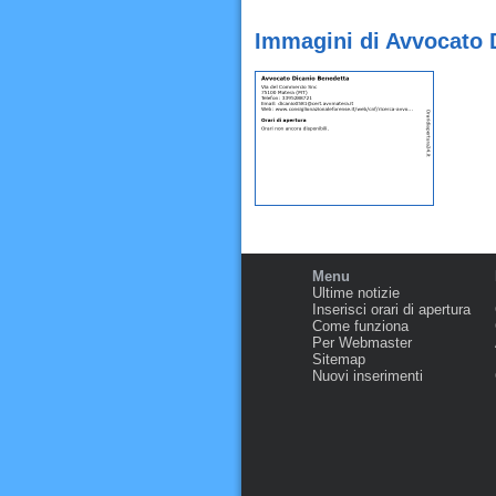
Immagini di Avvocato 
Menu
Ultime notizie
Inserisci orari di apertura
Come funziona
Per Webmaster
Sitemap
Nuovi inserimenti