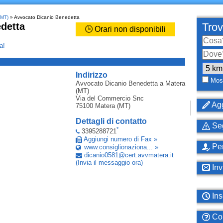
(MT)
» Avvocato Dicanio Benedetta
detta
Trov
🕒 Orari non disponibili
a!
_
Indirizzo
Most
Avvocato Dicanio Benedetta
a Matera
(MT)
Via del Commercio Snc
Agg
75100
Matera (MT)
Dettagli di contatto
Seg
*
3395288721
Aggiungi numero di Fax »
Per
www.consiglionaziona... »
dicanio0581
@
cert
.
avvmatera
.
it
(Invia il messaggio ora)
Inv
Ins
Com