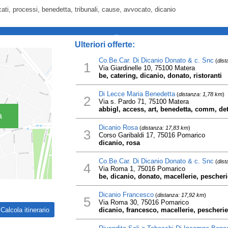
ati, processi, benedetta, tribunali, cause, avvocato, dicanio
_
Ulteriori offerte:
Co.Be.Car. Di Dicanio Donato & c. Snc
(
dist
1
Via Giardinelle 10, 75100 Matera
be, catering, dicanio, donato, ristoranti
Di Lecce Maria Benedetta
(
distanza: 1,78 km
)
2
Via s. Pardo 71, 75100 Matera
abbigl, access, art, benedetta, comm, det
a
Dicanio Rosa
(
distanza: 17,83 km
)
3
Corso Garibaldi 17, 75016 Pomarico
dicanio, rosa
Co.Be.Car. Di Dicanio Donato & c. Snc
(
dist
4
Via Roma 1, 75016 Pomarico
be, dicanio, donato, macellerie, pescher
Dicanio Francesco
(
distanza: 17,92 km
)
5
Via Roma 30, 75016 Pomarico
dicanio, francesco, macellerie, pescheri