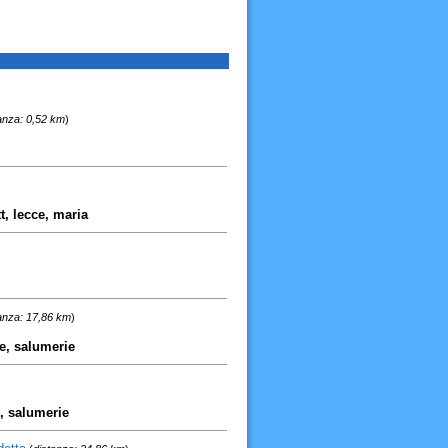
anza: 0,52 km
)
t, lecce, maria
anza: 17,86 km
)
ie, salumerie
e, salumerie