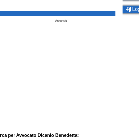
Log
_
Annuncio
erca per Avvocato Dicanio Benedetta: