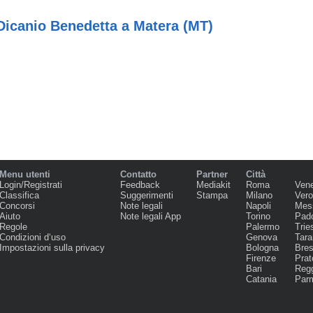
Dicanio Benedetta a Matera (MT)
Menu utenti
Contatto
Partner
Città
Login/Registrati
Feedback
Mediakit
Roma
Ven
Classifica
Suggerimenti
Stampa
Milano
Ver
Concorsi
Note legali
Napoli
Mes
Aiuto
Note legali App
Torino
Pad
Regole
Palermo
Trie
Condizioni d‘uso
Genova
Tara
Impostazioni sulla privacy
Bologna
Bres
Firenze
Prat
Bari
Regg
Catania
Par