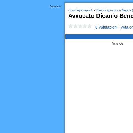
Annuncio
Oraridiapertura24
»
Orari di apertura a Matera 
Avvocato Dicanio Bene
|
0 Valutazioni
|
Vota or
Annuncio