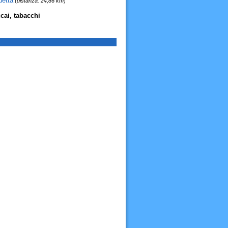
detta
(
distanza: 24,86 km
)
cai, tabacchi