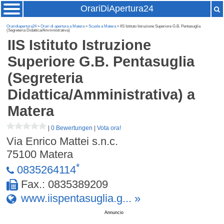
OrariDiApertura24
Oraridiapertura24
»
Orari di apertura a Matera
»
Scuole a Matera
» IIS Istituto Istruzione Superiore G.B. Pentasuglia
(Segreteria Didattica/Amministrativa)
IIS Istituto Istruzione
Superiore G.B. Pentasuglia
(Segreteria
Didattica/Amministrativa)
a
Matera
|
0 Bewertungen
|
Vota ora!
Via Enrico Mattei s.n.c.
75100
Matera
*
0835264114
Fax.: 0835389209
www.iispentasuglia.g... »
Annuncio