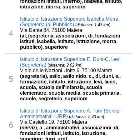
fondazioni istituti, interno), isabella, istituto,
istruzione, morra, superiore
Istituto di Istruzione Superiore Isabella Morra
(Segreteria (al Pubblico)
(
distanza: 1,43 km
)
Via Dante 84, 75100 Matera
4
(al, (segreteria, associazioni, di, fondazioni
istituti, isabella, istituto, istruzione, morra,
pubblico), superiore
Istituto di Istruzione Superiore E. Duni-C. Levi
(Segreteria)
(
distanza: 2,02 km
)
Viale delle Nazioni Unite 6, 75100 Matera
(segreteria), asilo, asilo nido, c., di, duni, e.,
5
formazione, istituto, istruzione, levi, liceo,
scuola, scuola dell'infanzia, scuola
elementare, scuola media, scuola primaria,
scuole, segreteria, superiore
Istituto di Istruzione Superiore A. Turri (Servizi
Amministrativi - URP)
(
distanza: 2,43 km
)
Via Castello 19, 75100 Matera
6
(servizi, a., amministrativi, associazioni, di,
fondazioni istituti, istituto, istruzione,
superiore, turri, urp)