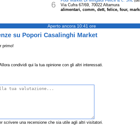
Four Market Di Mirigaldi Felice & c. Snc
(
dis
6
Via Cufra 67/69, 70022 Altamura
alimentari, comm, dett, felice, four, marke
Aperto ancora 10:41 ore
enze su Popori Casalinghi Market
r primo!
ora condividi qui la tua opinione con gli altri interessati.
r scrivere una recensione che sia utile agli altri visitatori.