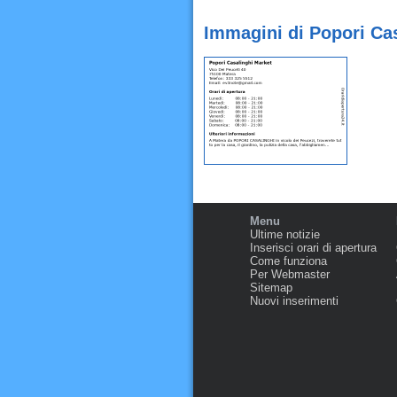
Immagini di Popori Ca
Menu
Ultime notizie
Inserisci orari di apertura
Come funziona
Per Webmaster
Sitemap
Nuovi inserimenti