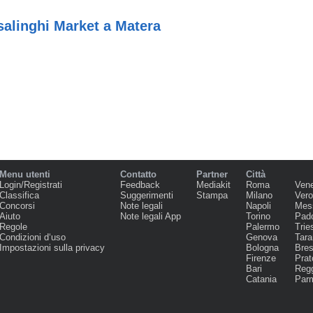
salinghi Market a Matera
Menu utenti
Contatto
Partner
Città
Login/Registrati
Feedback
Mediakit
Roma
Ven
Classifica
Suggerimenti
Stampa
Milano
Ver
Concorsi
Note legali
Napoli
Mes
Aiuto
Note legali App
Torino
Pad
Regole
Palermo
Trie
Condizioni d‘uso
Genova
Tara
Impostazioni sulla privacy
Bologna
Bres
Firenze
Prat
Bari
Regg
Catania
Par