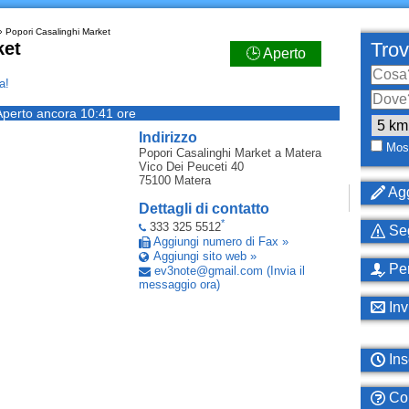
 Popori Casalinghi Market
ket
Trov
🕒 Aperto
a!
Aperto ancora 10:41 ore
Indirizzo
Most
Popori Casalinghi Market
a Matera
Vico Dei Peuceti 40
75100
Matera
Agg
Dettagli di contatto
*
333 325 5512
Seg
Aggiungi numero di Fax »
Aggiungi sito web »
Per
ev3note
@
gmail
.
com
(Invia il
messaggio ora)
Inv
Ins
Com