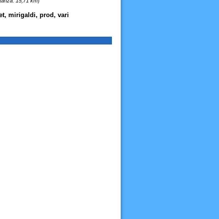
tanza: 15,71 km
)
t, mirigaldi, prod, vari