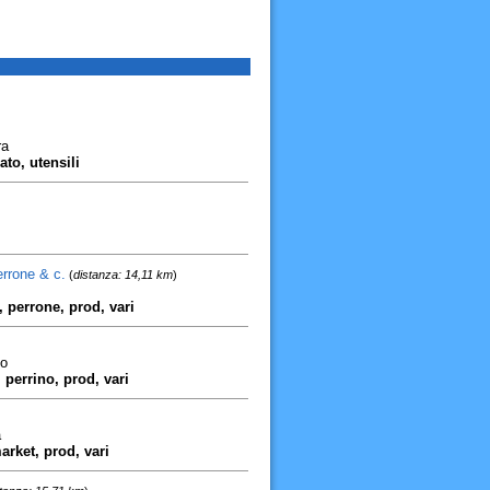
ra
to, utensili
errone & c.
(
distanza: 14,11 km
)
 perrone, prod, vari
co
 perrino, prod, vari
a
arket, prod, vari