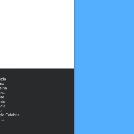
ezia
ona
sina
ova
ste
nto
cia
o
io Calabria
ma