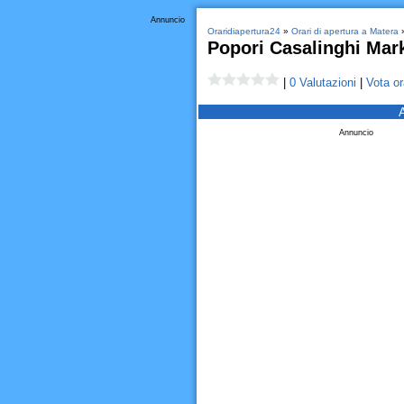
Annuncio
Oraridiapertura24
»
Orari di apertura a Matera
»
Popori Casalinghi Mar
|
0 Valutazioni
|
Vota or
Annuncio