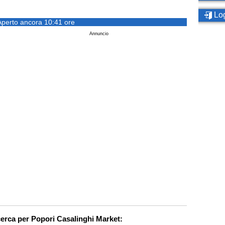
Log
Aperto ancora 10:41 ore
Annuncio
cerca per Popori Casalinghi Market: