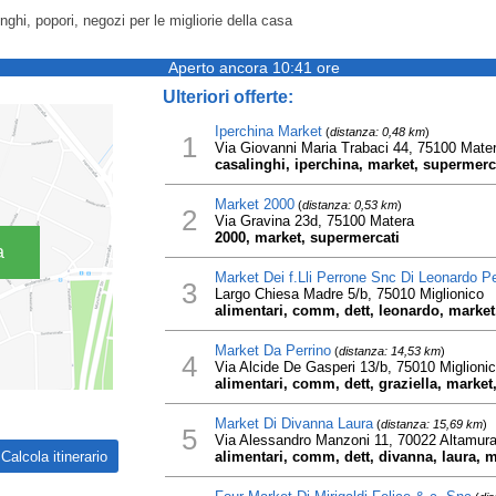
nghi, popori, negozi per le migliorie della casa
Aperto ancora 10:41 ore
Ulteriori offerte:
Iperchina Market
(
distanza: 0,48 km
)
1
Via Giovanni Maria Trabaci 44, 75100 Mate
casalinghi, iperchina, market, supermerca
Market 2000
(
distanza: 0,53 km
)
2
Via Gravina 23d, 75100 Matera
2000, market, supermercati
a
Market Dei f.Lli Perrone Snc Di Leonardo P
3
Largo Chiesa Madre 5/b, 75010 Miglionico
alimentari, comm, dett, leonardo, market,
Market Da Perrino
(
distanza: 14,53 km
)
4
Via Alcide De Gasperi 13/b, 75010 Miglioni
alimentari, comm, dett, graziella, market,
Market Di Divanna Laura
(
distanza: 15,69 km
)
5
Via Alessandro Manzoni 11, 70022 Altamur
alimentari, comm, dett, divanna, laura, m