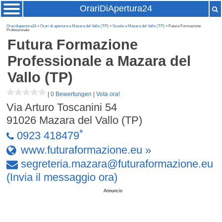
OrariDiApertura24
Oraridiapertura24
»
Orari di apertura a Mazara del Vallo (TP)
»
Scuole a Mazara del Vallo (TP)
» Futura Formazione
Professionale
Futura Formazione
Professionale
a Mazara del
Vallo (TP)
|
0 Bewertungen
|
Vota ora!
Via Arturo Toscanini 54
91026
Mazara del Vallo (TP)
*
0923 418479
www.futuraformazione.eu »
segreteria
.
mazara
@
futuraformazione
.
eu
(Invia il messaggio ora)
Annuncio