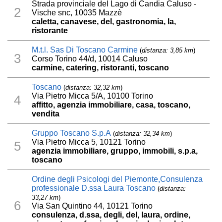
Strada provinciale del Lago di Candia Caluso -
2
Vische snc, 10035 Mazzè
caletta, canavese, del, gastronomia, la,
ristorante
M.t.l. Sas Di Toscano Carmine
(
distanza: 3,85 km
)
3
Corso Torino 44/d, 10014 Caluso
carmine, catering, ristoranti, toscano
Toscano
(
distanza: 32,32 km
)
Via Pietro Micca 5/A, 10100 Torino
4
affitto, agenzia immobiliare, casa, toscano,
vendita
Gruppo Toscano S.p.A
(
distanza: 32,34 km
)
Via Pietro Micca 5, 10121 Torino
5
agenzia immobiliare, gruppo, immobili, s.p.a,
toscano
Ordine degli Psicologi del Piemonte,Consulenza
professionale D.ssa Laura Toscano
(
distanza:
33,27 km
)
6
Via San Quintino 44, 10121 Torino
consulenza, d.ssa, degli, del, laura, ordine,