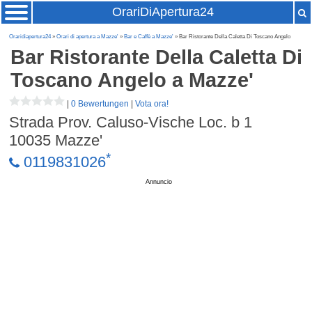
OrariDiApertura24
Oraridiapertura24
»
Orari di apertura a Mazze'
»
Bar e Caffè a Mazze'
» Bar Ristorante Della Caletta Di Toscano Angelo
Bar Ristorante Della Caletta Di
Toscano Angelo
a Mazze'
|
0 Bewertungen
|
Vota ora!
Strada Prov. Caluso-Vische Loc. b 1
10035
Mazze'
*
0119831026
Annuncio