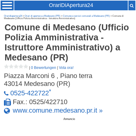
OrariDiApertura24
Oraridiapertura24
»
Orari di apertura a Medesano (PR)
»
Comune e servizi comunali a Medesano (PR)
» Comune di
Medesano (Ufficio Polizia Amministrativa - Istruttore Amministrativo)
Comune di Medesano (Ufficio
Polizia Amministrativa -
Istruttore Amministrativo)
a
Medesano (PR)
|
0 Bewertungen
|
Vota ora!
Piazza Marconi 6 , Piano terra
43014
Medesano (PR)
*
0525-422722
Fax.: 0525/422710
www.comune.medesano.pr.it »
Annuncio