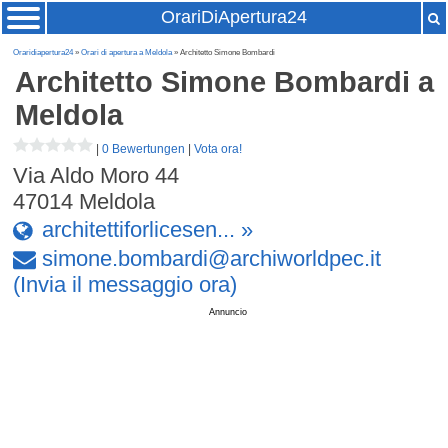
OrariDiApertura24
Oraridiapertura24
»
Orari di apertura a Meldola
» Architetto Simone Bombardi
Architetto Simone Bombardi
a
Meldola
|
0 Bewertungen
|
Vota ora!
Via Aldo Moro 44
47014
Meldola
architettiforlicesen... »
simone
.
bombardi
@
archiworldpec
.
it
(Invia il messaggio ora)
Annuncio