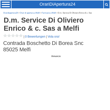
OrariDiApertura24
Oraridiapertura24
»
Orari di apertura a Melfi
»
Farmacie a Melfi
» D.m. Service Di Oliviero Enrico & c. Sas
D.m. Service Di Oliviero
Enrico & c. Sas
a Melfi
|
0 Bewertungen
|
Vota ora!
Contrada Boschetto Di Borea Snc
85025
Melfi
Annuncio