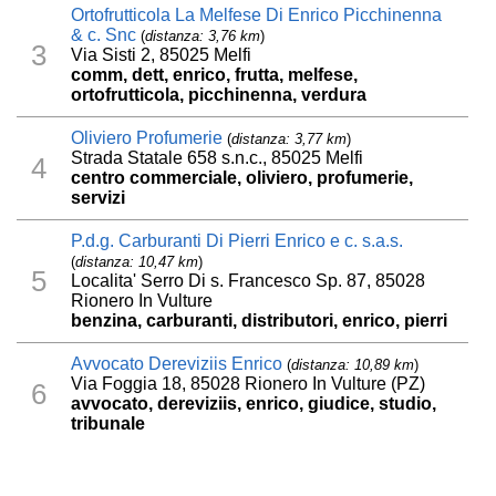
Ortofrutticola La Melfese Di Enrico Picchinenna
& c. Snc
(
distanza: 3,76 km
)
3
Via Sisti 2, 85025 Melfi
comm, dett, enrico, frutta, melfese,
ortofrutticola, picchinenna, verdura
Oliviero Profumerie
(
distanza: 3,77 km
)
Strada Statale 658 s.n.c., 85025 Melfi
4
centro commerciale, oliviero, profumerie,
servizi
P.d.g. Carburanti Di Pierri Enrico e c. s.a.s.
(
distanza: 10,47 km
)
5
Localita' Serro Di s. Francesco Sp. 87, 85028
Rionero In Vulture
benzina, carburanti, distributori, enrico, pierri
Avvocato Dereviziis Enrico
(
distanza: 10,89 km
)
Via Foggia 18, 85028 Rionero In Vulture (PZ)
6
avvocato, dereviziis, enrico, giudice, studio,
tribunale