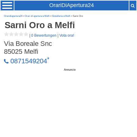
OrariDiApertura24
Oraridiapertura24
»
Orari di apertura a Melfi
»
Gioiellerie a Melfi
» Sarni Oro
Sarni Oro
a Melfi
|
0 Bewertungen
|
Vota ora!
Via Boreale Snc
85025
Melfi
*
0871549204
Annuncio