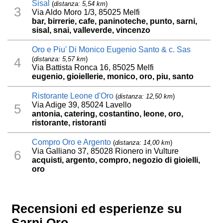
Sisal
(
distanza: 5,54 km
)
3
Via Aldo Moro 1/3, 85025 Melfi
bar, birrerie, cafe, paninoteche, punto, sarni,
sisal, snai, valleverde, vincenzo
Oro e Piu' Di Monico Eugenio Santo & c. Sas
(
distanza: 5,57 km
)
4
Via Battista Ronca 16, 85025 Melfi
eugenio, gioiellerie, monico, oro, piu, santo
Ristorante Leone d'Oro
(
distanza: 12,50 km
)
Via Adige 39, 85024 Lavello
5
antonia, catering, costantino, leone, oro,
ristorante, ristoranti
Compro Oro e Argento
(
distanza: 14,00 km
)
Via Galliano 37, 85028 Rionero in Vulture
6
acquisti, argento, compro, negozio di gioielli,
oro
Recensioni ed esperienze su
Sarni Oro