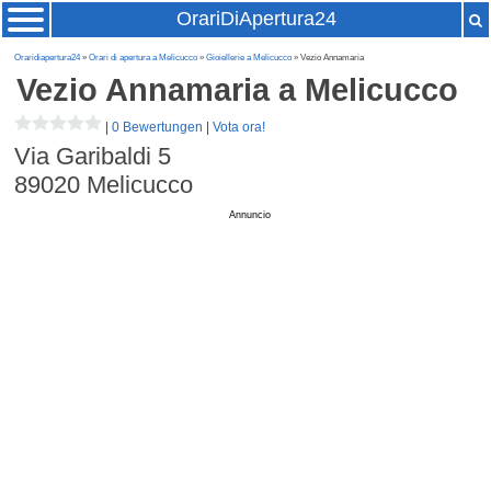
OrariDiApertura24
Oraridiapertura24
»
Orari di apertura a Melicucco
»
Gioiellerie a Melicucco
» Vezio Annamaria
Vezio Annamaria
a Melicucco
|
0 Bewertungen
|
Vota ora!
Via Garibaldi 5
89020
Melicucco
Annuncio