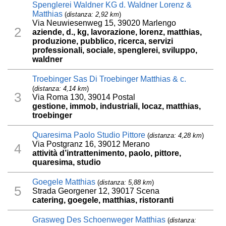
Spenglerei Waldner KG d. Waldner Lorenz &
Matthias
(
distanza: 2,92 km
)
Via Neuwiesenweg 15, 39020 Marlengo
2
aziende, d., kg, lavorazione, lorenz, matthias,
produzione, pubblico, ricerca, servizi
professionali, sociale, spenglerei, sviluppo,
waldner
Troebinger Sas Di Troebinger Matthias & c.
(
distanza: 4,14 km
)
3
Via Roma 130, 39014 Postal
gestione, immob, industriali, locaz, matthias,
troebinger
Quaresima Paolo Studio Pittore
(
distanza: 4,28 km
)
Via Postgranz 16, 39012 Merano
4
attività d’intrattenimento, paolo, pittore,
quaresima, studio
Goegele Matthias
(
distanza: 5,88 km
)
5
Strada Georgener 12, 39017 Scena
catering, goegele, matthias, ristoranti
Grasweg Des Schoenweger Matthias
(
distanza: