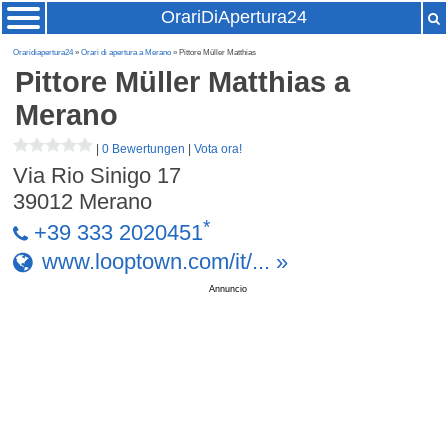
OrariDiApertura24
Oraridiapertura24
»
Orari di apertura a Merano
» Pittore Müller Matthias
Pittore Müller Matthias
a
Merano
|
0 Bewertungen
|
Vota ora!
Via Rio Sinigo 17
39012
Merano
*
+39 333 2020451
www.looptown.com/it/... »
Annuncio