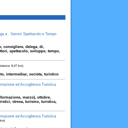
ga a : Servizi Spettacolo e Tempo
consigliere, delega, di,
tori, spettacolo, sviluppo, tempo,
istanza: 8,47 km
)
o, intermediaz, societa, turistico
formazione ed Accoglienza Turistica
 informazione, marzo), ottobre,
stici, stresa, turismo, turistica,
formazione ed Accoglienza Turistica
 km
)