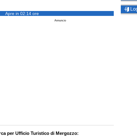
Log
Apre in 02:14 ore
Annuncio
rca per Ufficio Turistico di Mergozzo: