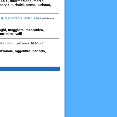
, i.a.t., informazione, marzo,
ervizi turistici, stresa, turismo,
a di Mergozzo e Valli Ossola
(
distanza:
 laghi, maggiore, meccanica,
ristico, valli
do Estivo )
(
distanza: 16,14 km
)
nazionale, oggebbio, periodo,