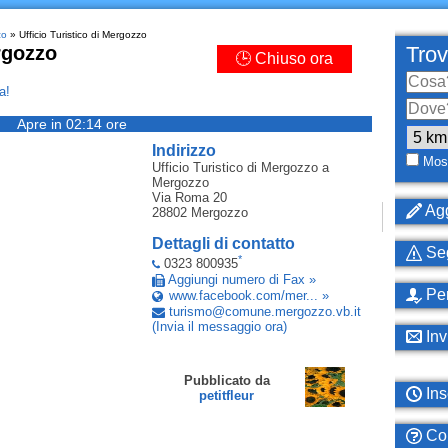
zo
» Ufficio Turistico di Mergozzo
rgozzo
Trov
🕒 Chiuso ora
a!
Apre in 02:14 ore
Indirizzo
Most
Ufficio Turistico di Mergozzo
a
Mergozzo
Via Roma 20
Agg
28802
Mergozzo
Dettagli di contatto
Seg
*
0323 800935
Aggiungi numero di Fax »
Per
www.facebook.com/mer... »
turismo
@
comune
.
mergozzo
.
vb
.
it
(Invia il messaggio ora)
Inv
Pubblicato da
Ins
petitfleur
Com