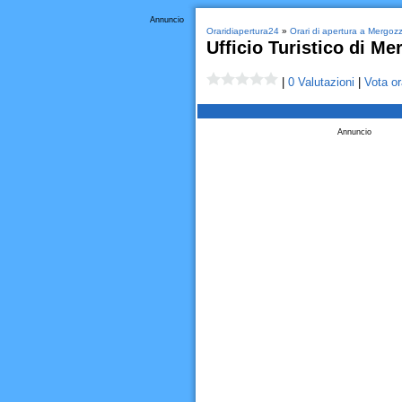
Annuncio
Oraridiapertura24
»
Orari di apertura a Mergoz
Ufficio Turistico di Me
|
0 Valutazioni
|
Vota or
Annuncio