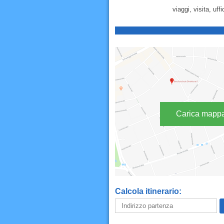
viaggi, visita, uff
Carica mapp
Calcola itinerario: