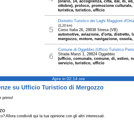
(orario, 14, accoglienza, città, dal, di, ed
ottobre), proloco, promozione culturale, s
turistica, turistico, ufficio
Distretto Turistico dei Laghi Maggiore d'Ort
11,20 km
)
5
Corso Italia 26, 28838 Stresa (VB)
automotive, aviazione, d'orta, distretto,
mergozzo, motore, navigazione, ossola, tu
Comune di Oggebbio (Ufficio Turistico Perio
6
Strada Manzi 1, 28824 Oggebbio
(ufficio, comunale, comune, di, estivo, 
servizio, turistico, ufficio
Apre in 02:14 ore
nze su Ufficio Turistico di Mergozzo
r primo!
zzo
 Allora condividi qui la tua opinione con gli altri interessati.