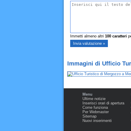
Immetti almeno altri
100
caratteri
pe
Immagini di Ufficio Tu
Menu
Ultime notizie
Inserisci orari di apertura
Come funziona
Per Webmaster
Sitemap
Nuovi inserimenti