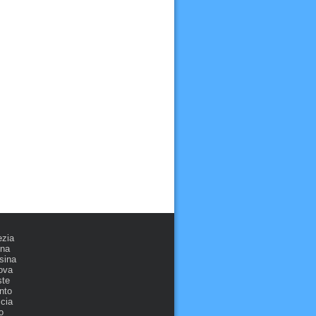
ezia
ona
sina
ova
ste
nto
cia
o