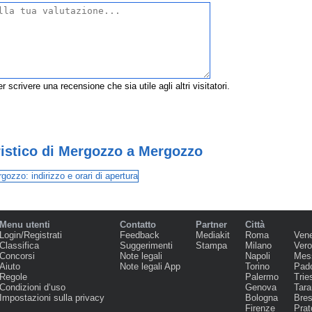
r scrivere una recensione che sia utile agli altri visitatori.
ristico di Mergozzo a Mergozzo
Menu utenti
Contatto
Partner
Città
Login/Registrati
Feedback
Mediakit
Roma
Ven
Classifica
Suggerimenti
Stampa
Milano
Ver
Concorsi
Note legali
Napoli
Mes
Aiuto
Note legali App
Torino
Pad
Regole
Palermo
Trie
Condizioni d‘uso
Genova
Tara
Impostazioni sulla privacy
Bologna
Bres
Firenze
Prat