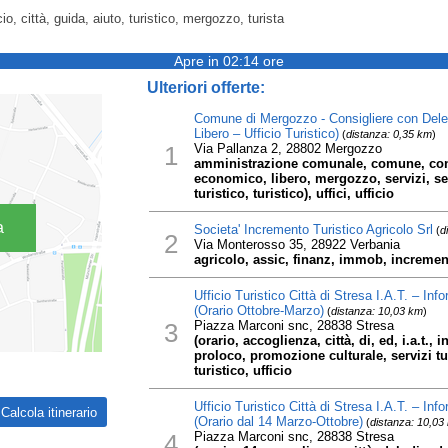
icio, città, guida, aiuto, turistico, mergozzo, turista
Apre in 02:14 ore
Ulteriori offerte:
Comune di Mergozzo - Consigliere con Dele
Libero – Ufficio Turistico)
(
distanza: 0,35 km
)
1
Via Pallanza 2, 28802 Mergozzo
amministrazione comunale, comune, con, 
economico, libero, mergozzo, servizi, set
turistico, turistico), uffici, ufficio
a
Societa' Incremento Turistico Agricolo Srl
(
d
2
Via Monterosso 35, 28922 Verbania
agricolo, assic, finanz, immob, increment
Ufficio Turistico Città di Stresa I.A.T. – In
(Orario Ottobre-Marzo)
(
distanza: 10,03 km
)
3
Piazza Marconi snc, 28838 Stresa
(orario, accoglienza, città, di, ed, i.a.t.,
proloco, promozione culturale, servizi turi
turistico, ufficio
Ufficio Turistico Città di Stresa I.A.T. – In
(Orario dal 14 Marzo-Ottobre)
(
distanza: 10,03
4
Piazza Marconi snc, 28838 Stresa