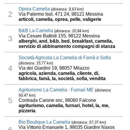
Oprea Camelia
(
distanza: 9,63 km
)
2
Via Palermo Isol. 471 24, 98121 Messina
articoli, camelia, oprea, pelle, valigerie
B&B La Camelia
(
distanza: 10,94 km
)
Via Cesare Battisti 155, 98122 Messina
3
alberghi, and, b&b, bed, breakfast, camelia,
servizio di abbinamento compagni di stanza
Società Agricola La Camelia di Famà e Sofia
(
distanza: 33,77 km
)
4
Via dei Giardini 19, 98057 Milazzo
agricola, azienda, camelia, cliente, di,
fabbrica, famà, la, società, sofia, vendita
Agriturismo La Camelia - Furnari ME
(
distanza:
50,47 km
)
5
Contrada Carone snc, 98060 Falcone
agriturismo, camelia, furnari, hotel, la, me,
pizzeria
Bio Boutique La Camelia
(
distanza: 57,37 km
)
Via Vittorio Emanuele 1, 98035 Giardini Naxos
6