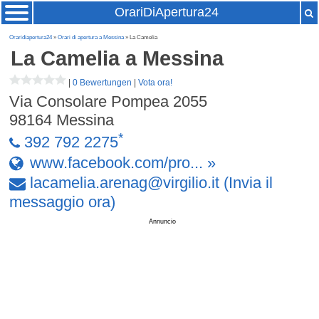
OrariDiApertura24
Oraridiapertura24
»
Orari di apertura a Messina
» La Camelia
La Camelia
a Messina
|
0 Bewertungen
|
Vota ora!
Via Consolare Pompea 2055
98164
Messina
*
392 792 2275
www.facebook.com/pro... »
lacamelia
.
arenag
@
virgilio
.
it
(Invia il
messaggio ora)
Annuncio