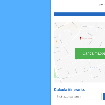
iper
Carica mapp
Calcola itinerario: