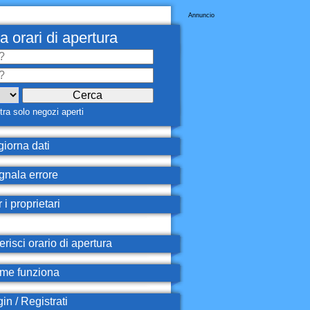
Annuncio
a orari di apertura
ra solo negozi aperti
iorna dati
nala errore
 i proprietari
erisci orario di apertura
e funziona
in / Registrati