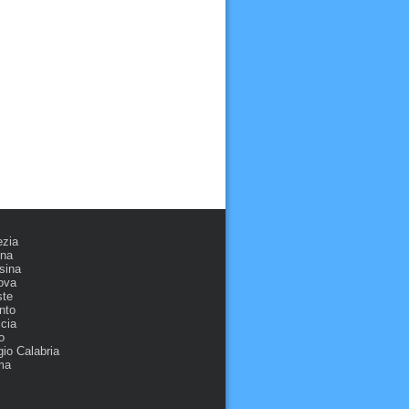
ezia
ona
sina
ova
ste
nto
cia
o
io Calabria
ma