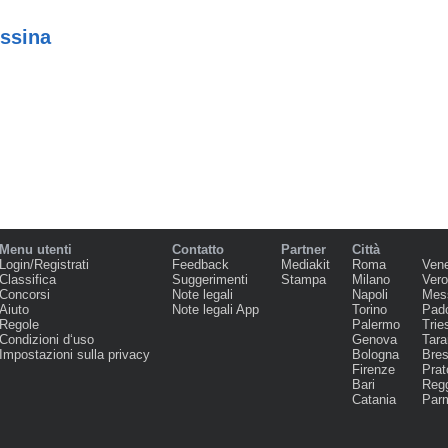
essina
Menu utenti
Contatto
Partner
Città
Login/Registrati
Feedback
Mediakit
Roma
Ven
Classifica
Suggerimenti
Stampa
Milano
Ver
Concorsi
Note legali
Napoli
Mes
Aiuto
Note legali App
Torino
Pad
Regole
Palermo
Trie
Condizioni d‘uso
Genova
Tara
Impostazioni sulla privacy
Bologna
Bres
Firenze
Prat
Bari
Regg
Catania
Par