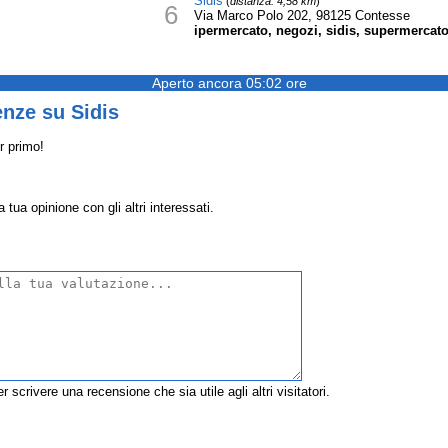
Sidis
(
distanza: 4,58 km
)
6
Via Marco Polo 202, 98125 Contesse
ipermercato, negozi, sidis, supermercat
Aperto ancora 05:02 ore
nze su Sidis
r primo!
 tua opinione con gli altri interessati.
r scrivere una recensione che sia utile agli altri visitatori.