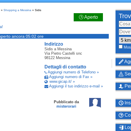
»
Shopping a Messina
» Sidis
Trov
🕒 Aperto
a!
Aperto ancora 05:02 ore
Indirizzo
Most
Sidis
a Messina
Via Pietro Castelli snc
98122
Messina
Agg
Dettagli di contatto
Aggiungi numero di Telefono »
Seg
Aggiungi numero di Fax »
www.gicap.it/ »
Per
Aggiungi il tuo indirizzo e-mail »
Pubblicato da
Ins
misterorari
Com
Log