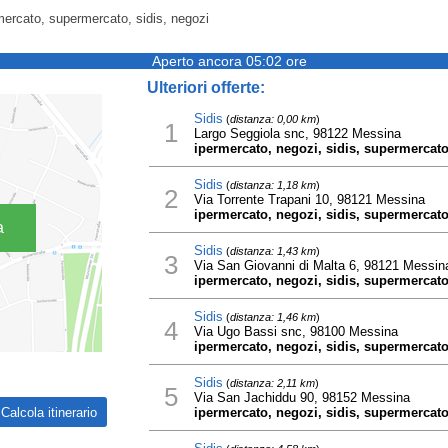
mercato, supermercato, sidis, negozi
Aperto ancora 05:02 ore
Ulteriori offerte:
Sidis
(
distanza: 0,00 km
)
1
Largo Seggiola snc, 98122 Messina
ipermercato, negozi, sidis, supermercat
Sidis
(
distanza: 1,18 km
)
2
Via Torrente Trapani 10, 98121 Messina
ipermercato, negozi, sidis, supermercat
a
Sidis
(
distanza: 1,43 km
)
3
Via San Giovanni di Malta 6, 98121 Messin
ipermercato, negozi, sidis, supermercat
Sidis
(
distanza: 1,46 km
)
4
Via Ugo Bassi snc, 98100 Messina
ipermercato, negozi, sidis, supermercat
Sidis
(
distanza: 2,11 km
)
5
Via San Jachiddu 90, 98152 Messina
ipermercato, negozi, sidis, supermercat