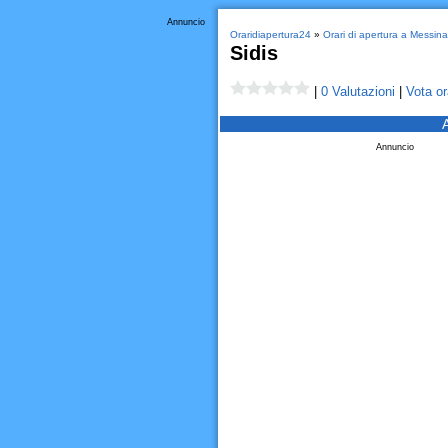
Annuncio
Oraridiapertura24
»
Orari di apertura a Messina
Sidis
|
0 Valutazioni
|
Vota or
Annuncio