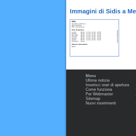
Immagini di Sidis a M
Menu
Ultime notizie
Inserisci orari di apertura
Come funziona
Per Webmaster
Sitemap
Nuovi inserimenti