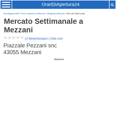
OrariDiApertura24
Oraridiapertura24
»
Orari di apertura a Mezzani
»
Shopping a Mezzani
» Mercato Settimanale
Mercato Settimanale
a
Mezzani
|
0 Bewertungen
|
Vota ora!
Piazzale Pezzani snc
43055
Mezzani
Annuncio