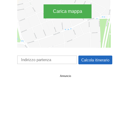
Carica mappa
Annuncio