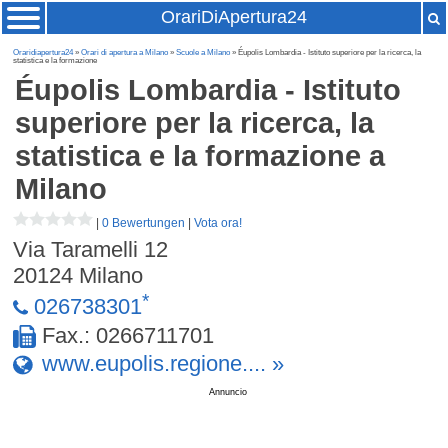
OrariDiApertura24
Oraridiapertura24
»
Orari di apertura a Milano
»
Scuole a Milano
» Éupolis Lombardia - Istituto superiore per la ricerca, la
statistica e la formazione
Éupolis Lombardia - Istituto
superiore per la ricerca, la
statistica e la formazione
a
Milano
|
0 Bewertungen
|
Vota ora!
Via Taramelli 12
20124
Milano
*
026738301
Fax.: 0266711701
www.eupolis.regione.... »
Annuncio