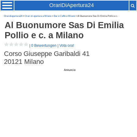
OrariDiApertura24
Oraridiapertura24
»
Orari di apertura a Milano
»
Bar e Caffè a Milano
» Al Buonumore Sas Di Emilia Pollio e c.
Al Buonumore Sas Di Emilia
Pollio e c.
a Milano
|
0 Bewertungen
|
Vota ora!
Corso Giuseppe Garibaldi 41
20121
Milano
Annuncio