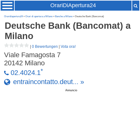
OrariDiApertura24
Oraridiapertura24
»
Orari di apertura a Milano
»
Banche a Milano
» Deutsche Bank (Bancomat)
Deutsche Bank (Bancomat)
a
Milano
|
0 Bewertungen
|
Vota ora!
Viale Famagosta 7
20142
Milano
*
02.4024.1
entraincontatto.deut... »
Annuncio