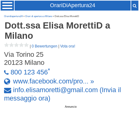
OrariDiApertura24
Oraridiapertura24
»
Orari di apertura a Milano
» Dott.ssa Elisa MorettiD
Dott.ssa Elisa MorettiD
a
Milano
|
0 Bewertungen
|
Vota ora!
Via Torino 25
20123
Milano
*
800 123 456
www.facebook.com/pro... »
info
.
elisamoretti
@
gmail
.
com
(Invia il
messaggio ora)
Annuncio