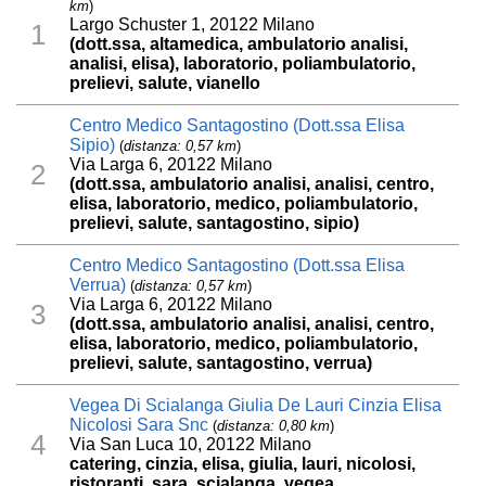
km
)
Largo Schuster 1, 20122 Milano
1
(dott.ssa, altamedica, ambulatorio analisi,
analisi, elisa), laboratorio, poliambulatorio,
prelievi, salute, vianello
Centro Medico Santagostino (Dott.ssa Elisa
Sipio)
(
distanza: 0,57 km
)
Via Larga 6, 20122 Milano
2
(dott.ssa, ambulatorio analisi, analisi, centro,
elisa, laboratorio, medico, poliambulatorio,
prelievi, salute, santagostino, sipio)
Centro Medico Santagostino (Dott.ssa Elisa
Verrua)
(
distanza: 0,57 km
)
Via Larga 6, 20122 Milano
3
(dott.ssa, ambulatorio analisi, analisi, centro,
elisa, laboratorio, medico, poliambulatorio,
prelievi, salute, santagostino, verrua)
Vegea Di Scialanga Giulia De Lauri Cinzia Elisa
Nicolosi Sara Snc
(
distanza: 0,80 km
)
4
Via San Luca 10, 20122 Milano
catering, cinzia, elisa, giulia, lauri, nicolosi,
ristoranti, sara, scialanga, vegea