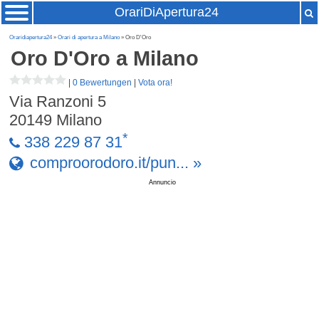
OrariDiApertura24
Oraridiapertura24
»
Orari di apertura a Milano
» Oro D'Oro
Oro D'Oro
a Milano
|
0 Bewertungen
|
Vota ora!
Via Ranzoni 5
20149
Milano
*
338 229 87 31
comproorodoro.it/pun... »
Annuncio