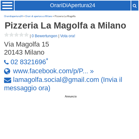
OrariDiApertura24
Oraridiapertura24
»
Orari di apertura a Milano
» Pizzeria La Magolfa
Pizzeria La Magolfa
a Milano
|
0 Bewertungen
|
Vota ora!
Via Magolfa 15
20143
Milano
*
02 8321696
www.facebook.com/p/P... »
lamagolfa
.
social
@
gmail
.
com
(Invia il
messaggio ora)
Annuncio