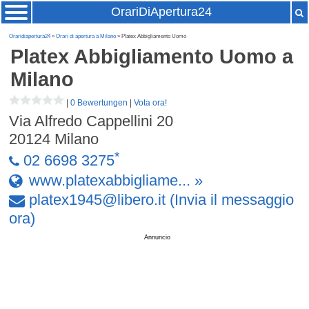
OrariDiApertura24
Oraridiapertura24
»
Orari di apertura a Milano
» Platex Abbigliamento Uomo
Platex Abbigliamento Uomo
a
Milano
|
0 Bewertungen
|
Vota ora!
Via Alfredo Cappellini 20
20124
Milano
*
02 6698 3275
www.platexabbigliame... »
platex1945
@
libero
.
it
(Invia il messaggio
ora)
Annuncio