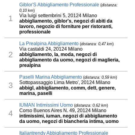
Giblor'S Abbigliamento Professionale
(
distanza:
0,10 km
)
Via luigi settembrini 5, 20124 Milano
1
abbigliamento, giblor's, negozi di abiti da
lavoro, negozio di forniture per ristoranti,
professionale
La Prealpina Abbigliamento
(
distanza: 0,47 km
)
Via castaldi 24, 20124 Milano
2
abbigliamento, la, moda, negozi di
abbigliamento da uomo, negozi di maglieria,
prealpina
Paselli Marina Abbigliamento
(
distanza: 0,59 km
)
Sottopassaggio Lima Metro', 20124 Milano
3
abbigl, abbigliamento, comm, dett, genere,
marina, paselli
IUMAN Intimissimi Uomo
(
distanza: 0,62 km
)
Corso Buenos Aires N. 49, 20124 Milano
4
intimissimi, iuman, negozi di abbigliamento
da uomo, negozi di biancheria intima, uomo
Italiantrendy Abbigliamento Professionale